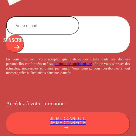
S'INSCRIRE
En vous inscrivant, vous acceptez que L’atelier des Chefs traite vos données
personnelles conformément à sa
politique de confidentialité
afin de vous adresser des
actualités, nouveautés et offres par email. Vous pouvez vous désabonner à tout
moment grâce au lien inclus dans nos e-mails.
Accédez à votre
formation :
JE ME CONNECTE
JE ME CONNECTE