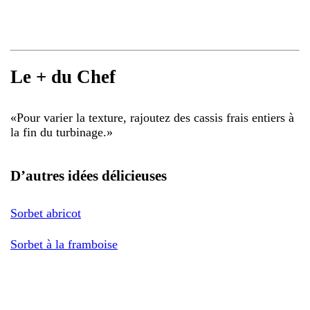
Le + du Chef
«
Pour varier la texture, rajoutez des cassis frais entiers à
la fin du turbinage.
»
D’autres idées délicieuses
Sorbet abricot
Sorbet à la framboise