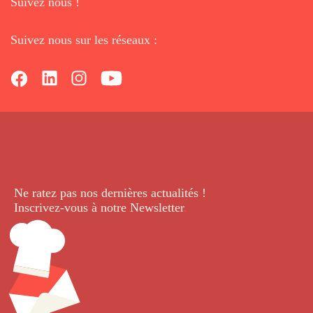
Suivez nous !
Suivez nous sur les réseaux :
Ne ratez pas nos dernières
actualités !
Inscrivez-vous à notre Newsletter
.