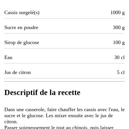
Cassis surgelé(s)
1000
g
Sucre en poudre
300
g
Sirop de glucose
100
g
Eau
30
cl
Jus de citron
5
cl
Descriptif de la recette
Dans une casserole, faire chauffer les cassis avec l'eau, le
sucre et le glucose. Les mixer ensuite avec le jus de
citron.
Passer soigneusement le tout au chinois, puis laisser