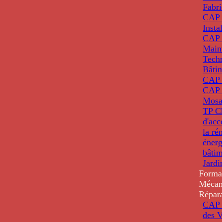
Fabri
CAP 
Insta
CAP 
Main
Tech
Bâti
CAP
CAP 
Mosa
TP C
d'ac
la ré
énerg
bâti
Jardi
Forma
Mécan
Répar
CAP 
des V