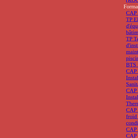
Forma
CAP 
TP El
d'éq
bâti
TP T
d'ins
main
pisci
BTS 
CAP 
Insta
Sanit
CAP 
Insta
Ther
CAP I
froid
condi
CAP 
CAP 