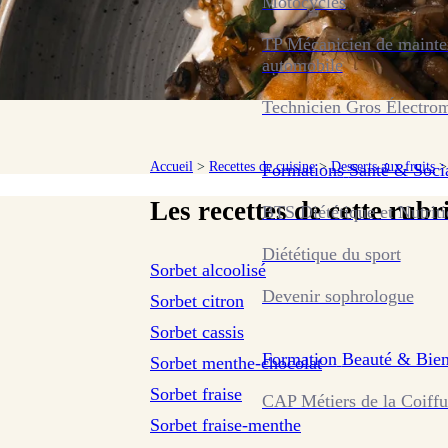
Motocycles
TP Mécanicien de maint
automobile
Technicien Gros Électro
Accueil
>
Recettes de cuisine
>
Desserts aux fruits
>
Formations
Santé & Soci
Les recettes de cette rubr
BTS Diététique et Nutrit
sur 1 avis
Diététique du sport
Sorbet alcoolisé
sur 293 avis
Devenir sophrologue
Sorbet citron
sur 210 avis
Sorbet cassis
sur 215 avis
Formation
Beauté & Bien
Sorbet menthe-chocolat
sur 128 avis
Sorbet fraise
CAP Métiers de la Coiffu
Sorbet fraise-menthe