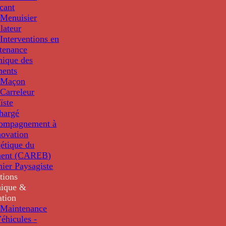
cant
Menuisier
llateur
Interventions en
tenance
nique des
ments
 Maçon
Carreleur
ïste
hargé
compagnement à
novation
étique du
ment (CAREB)
nier Paysagiste
tions
ique &
ation
Maintenance
éhicules -