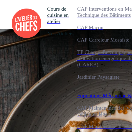
Cours de
CAP Interventions en Ma
cuisine en
Technique des Bâtiments
atelier
CAP Maçon
Nos Ateliers
CAP Carreleur Mosaïste
TP Chargé d'accompagnem
rénovation énergétique d
(CAREB)
Jardinier Paysagiste
Formations
Mécanique &
CAP Maintenance des Véh
véhicules légers
CAP Maintenance des Véh