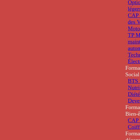
Optio
léger
CAP 
des V
Moto
TP M
main
auto
Tech
Élec
Forma
Social
BTS D
Nutri
Diété
Deve
Forma
Bien-ê
CAP 
Coiff
Forma
décora