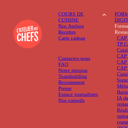
COURS DE
FORM
CUISINE
DIGI
Nos Ateliers
Forma
Recettes
Restau
Carte cadeau
CAP 
TP C
Cuis
CAP P
Contactez-nous
CAP 
FAQ
CAP 
Notre mission
Cuis
Teambuilding
Somm
Recrutement
Métie
Presse
Baris
Espace journalistes
IA da
Nos conseils
resta
Réali
opéra
comp
(ROC