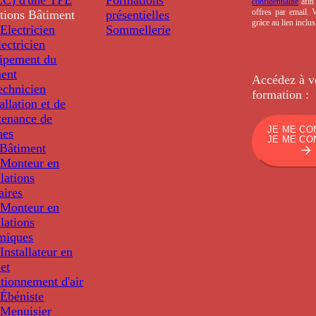
confidentialité
afin 
offres par email.
tions
Bâtiment
présentielles
grâce au lien inclu
Electricien
Sommellerie
ectricien
uipement du
ment
Accédez à v
echnicien
formation :
tallation et de
tenance de
JE ME CO
nes
JE ME CO
Bâtiment
Monteur en
llations
aires
Monteur en
llations
miques
nstallateur en
 et
tionnement d'air
Ébéniste
Menuisier