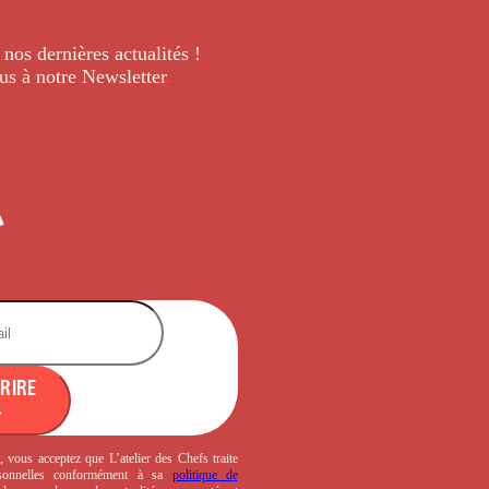
 nos dernières
actualités !
us à notre Newsletter
.
CRIRE
, vous acceptez que L’atelier des Chefs traite
sonnelles conformément à sa
politique de