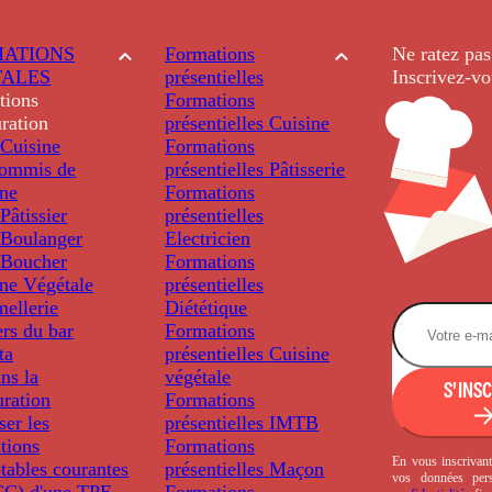
ATIONS
Formations
Ne ratez pas
TALES
présentielles
Inscrivez-vo
tions
Formations
ration
présentielles
Cuisine
Cuisine
Formations
ommis de
présentielles
Pâtisserie
ine
Formations
âtissier
présentielles
Boulanger
Electricien
Boucher
Formations
ine Végétale
présentielles
ellerie
Diététique
rs du bar
Formations
ta
présentielles
Cuisine
ns la
végétale
S'INS
uration
Formations
ser les
présentielles
IMTB
tions
Formations
En vous inscrivant
tables courantes
présentielles
Maçon
vos données per
C) d'une TPE
Formations