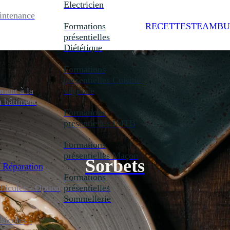
Electricien
intenance
Formations
RECETTES
TEAMBU
présentielles
Diététique
Formations
présentielles
Cuisine
ent à la
végétale
u bâtiment
Formations
présentielles
IMTB
Formations
présentielles
Maçon
Sorbets
 Réparation
Formations
icules - Option
présentielles
Sommellerie
icules -