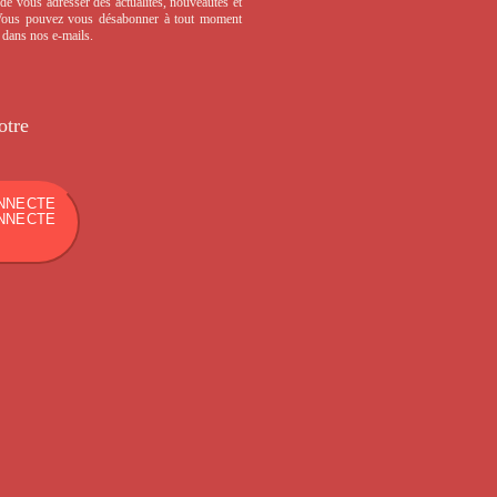
de vous adresser des actualités, nouveautés et
 Vous pouvez vous désabonner à tout moment
s dans nos e-mails.
otre
NNECTE
NNECTE