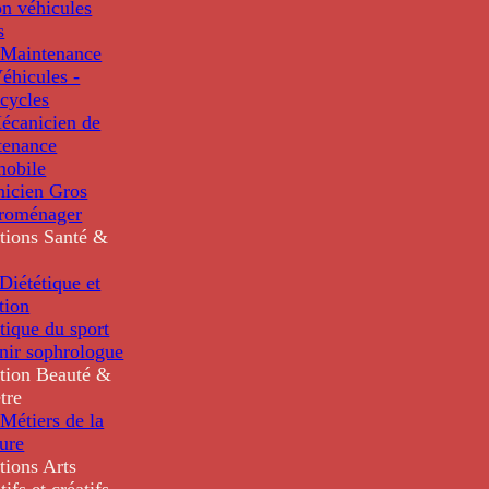
n véhicules
s
Maintenance
éhicules -
cycles
écanicien de
tenance
mobile
nicien Gros
troménager
tions
Santé &
iététique et
tion
tique du sport
nir sophrologue
tion
Beauté &
tre
Métiers de la
ure
tions
Arts
tifs et créatifs