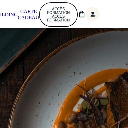
ACCÈS
CARTE
FORMATION
ILDING
ACCÈS
CADEAU
FORMATION