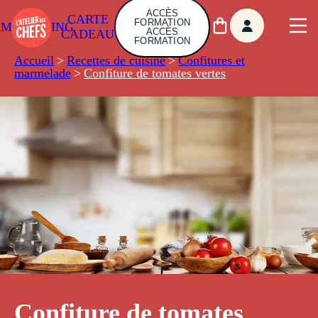
ACCÈS
CARTE
FORMATION
AMBUILDING
ACCÈS
CADEAU
FORMATION
Accueil
>
Recettes de cuisine
>
Confitures et
marmelade
>
Confiture de tomates vertes
Confiture de tomates