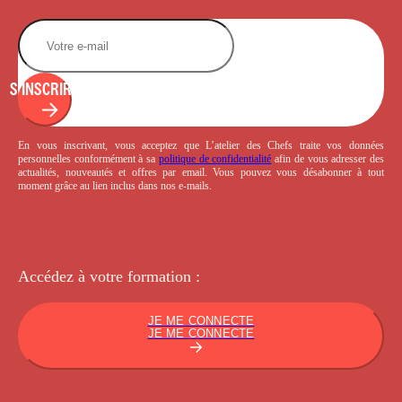
S'INSCRIRE
En vous inscrivant, vous acceptez que L’atelier des Chefs traite vos données
personnelles conformément à sa
politique de confidentialité
afin de vous adresser des
actualités, nouveautés et offres par email. Vous pouvez vous désabonner à tout
moment grâce au lien inclus dans nos e-mails.
Accédez à votre
formation :
JE ME CONNECTE
JE ME CONNECTE