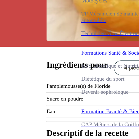
Motocycles
TP Mécanicien de maint
automobile
Technicien Gros Électro
Formations
Santé & Soci
Ingrédients pour
BTS Diététique et Nutrit
4 piè
Diététique du sport
Pamplemousse(s) de Floride
Devenir sophrologue
Sucre en poudre
Formation
Beauté & Bien
Eau
CAP Métiers de la Coiffu
Descriptif de la recette