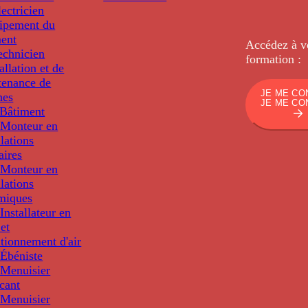
ectricien
uipement du
ment
Accédez à v
echnicien
formation :
tallation et de
tenance de
JE ME CO
nes
JE ME CO
Bâtiment
Monteur en
llations
aires
Monteur en
llations
miques
nstallateur en
 et
tionnement d'air
Ébéniste
Menuisier
cant
Menuisier