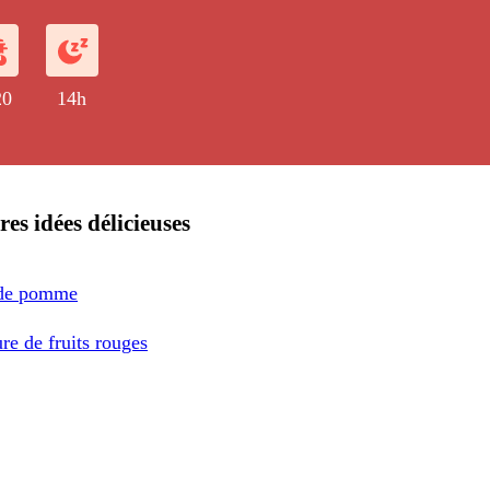
20
14h
res idées délicieuses
 de pomme
re de fruits rouges