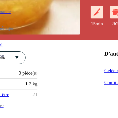
enance
15min
2h
ménager
al
D’aut
ion
ces
Gelée
3
pièce(s)
Confitu
1.2
kg
-être
2
l
re