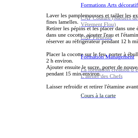
Formations
Arts décoratif
Laver les pamplemousses et tailler les ex
CAP Couture (Métiers de
fines lamelles.
Vêtement Flou)
Retirer les pépins et les placer dans une 
dans une cocotte, ajouter l'eau et l'étami
CAP Fleuriste
réserver au réfrigérateur pendant 12 h 
Placer la cocotte sur le feu, porter à ébul
Formation
Management
2 h environ.
Ajouter ensuite le sucre, porter de nouve
La formation création d’e
pendant 15 min environ.
L’atelier des Chefs
Laisser refroidir et retirer l'étamine avant
Cours à la carte