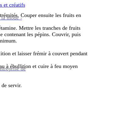
s et créatifs
trémités. Couper ensuite les fruits en
 la mode -
étamine. Mettre les tranches de fruits
ne contenant les pépins. Couvrir, puis
minimum.
lition et laisser frémir à couvert pendant
au à ébullition et cuire à feu moyen
ntreprise de
 de servir.