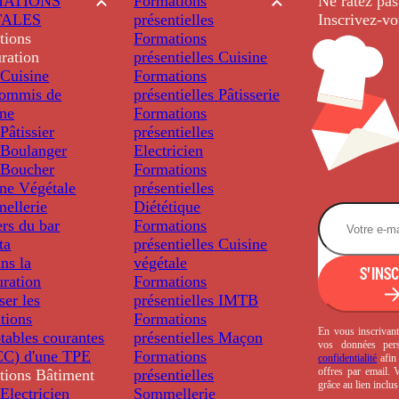
ATIONS
Formations
Ne ratez pas
TALES
présentielles
Inscrivez-vo
tions
Formations
ration
présentielles
Cuisine
Cuisine
Formations
ommis de
présentielles
Pâtisserie
ine
Formations
âtissier
présentielles
Boulanger
Electricien
Boucher
Formations
ine Végétale
présentielles
ellerie
Diététique
rs du bar
Formations
ta
présentielles
Cuisine
ns la
végétale
S'INS
uration
Formations
ser les
présentielles
IMTB
tions
Formations
En vous inscrivant
tables courantes
présentielles
Maçon
vos données per
C) d'une TPE
Formations
confidentialité
afin 
offres par email.
tions
Bâtiment
présentielles
grâce au lien inclu
Electricien
Sommellerie