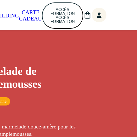
ACCÈS
CARTE
FORMATION
ILDING
ACCÈS
CADEAU
FORMATION
lade de
emousses
enne
e marmelade douce-amère pour les
pamplemousses.