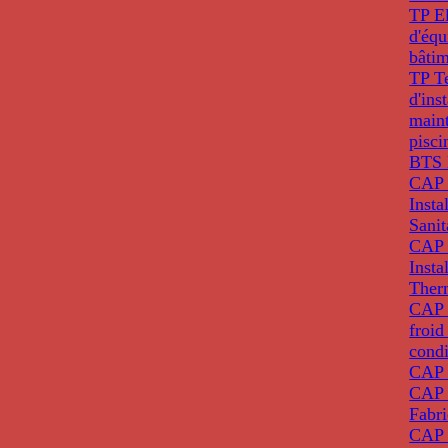
TP El
d'éq
bâti
TP T
d'ins
main
pisci
BTS 
CAP 
Insta
Sanit
CAP 
Insta
Ther
CAP I
froid
condi
CAP 
CAP 
Fabri
CAP 