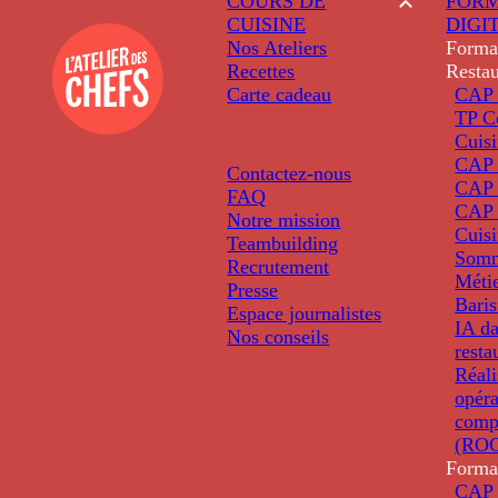
COURS DE
FORM
CUISINE
DIGI
Nos Ateliers
Forma
Recettes
Restau
Carte cadeau
CAP 
TP C
Cuis
CAP P
Contactez-nous
CAP 
FAQ
CAP 
Notre mission
Cuis
Teambuilding
Somm
Recrutement
Métie
Presse
Baris
Espace journalistes
IA da
Nos conseils
resta
Réali
opéra
comp
(ROC
Forma
CAP 