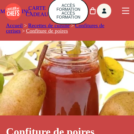
ACCÈS
CARTE
FORMATION
AMBUILDING
ACCÈS
CADEAU
FORMATION
Accueil
>
Recettes de cuisine
>
Confitures de
cerises
>
Confiture de poires
Confiture de poires