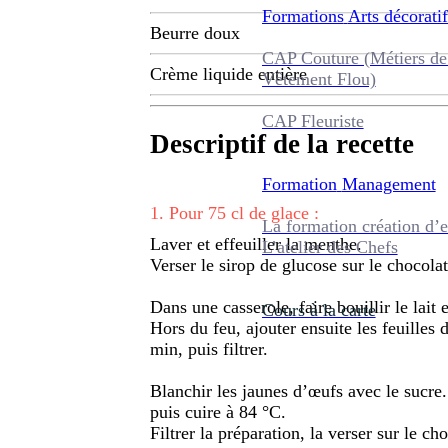
Formations
Arts décoratif
Beurre doux
CAP Couture (Métiers de
Crème liquide entière
Vêtement Flou)
CAP Fleuriste
Descriptif de la recette
Formation
Management
1
.
Pour 75 cl de glace :
La formation création d’e
Laver et effeuiller la menthe.
L’atelier des Chefs
Verser le sirop de glucose sur le chocolat
Dans une casserole, faire bouillir le lait 
Cours à la carte
Hors du feu, ajouter ensuite les feuilles 
min, puis filtrer.
Blanchir les jaunes d’œufs avec le sucre.
puis cuire à 84 °C.
Filtrer la préparation, la verser sur le c