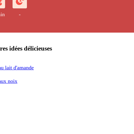
in
-
res idées délicieuses
au lait d'amande
aux noix