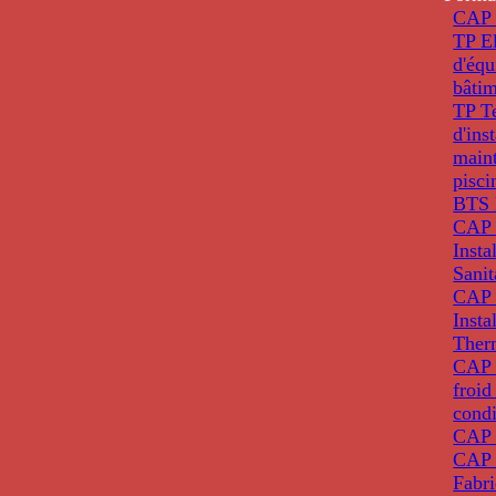
CAP 
TP El
d'éq
bâti
TP T
d'ins
main
pisci
BTS 
CAP 
Insta
Sanit
CAP 
Insta
Ther
CAP I
froid
condi
CAP 
CAP 
Fabri