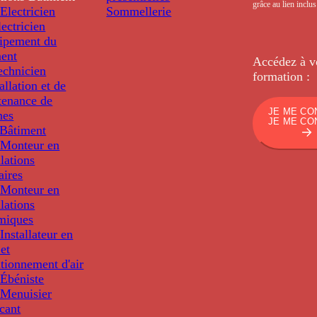
grâce au lien inclu
Electricien
Sommellerie
ectricien
uipement du
ment
Accédez à v
echnicien
formation :
tallation et de
tenance de
JE ME CO
nes
JE ME CO
Bâtiment
Monteur en
llations
aires
Monteur en
llations
miques
nstallateur en
 et
tionnement d'air
Ébéniste
Menuisier
cant