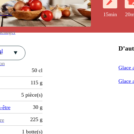
enance
15min
20m
ménager
D’aut
al
.
ion
Glace 
50
cl
Glace 
115
g
5
pièce(s)
30
g
-être
225
g
re
1
botte(s)