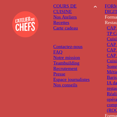
COURS DE
FORM
CUISINE
DIGI
Nos Ateliers
Forma
Recettes
Restau
Carte cadeau
CAP 
TP C
Cuis
CAP P
Contactez-nous
CAP 
FAQ
CAP 
Notre mission
Cuis
Teambuilding
Somm
Recrutement
Métie
Presse
Baris
Espace journalistes
IA da
Nos conseils
resta
Réali
opéra
comp
(ROC
Forma