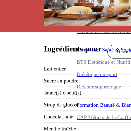
Motocycles
TP Mécanicien de maint
automobile
Technicien Gros Électro
Ingrédients pour
Formations
Santé & Soci
6 pers
BTS Diététique et Nutrit
Lait entier
Diététique du sport
Sucre en poudre
Devenir sophrologue
Jaune(s) d'oeuf(s)
Sirop de glucose
Formation
Beauté & Bien
Chocolat noir
CAP Métiers de la Coiffu
Menthe fraîche