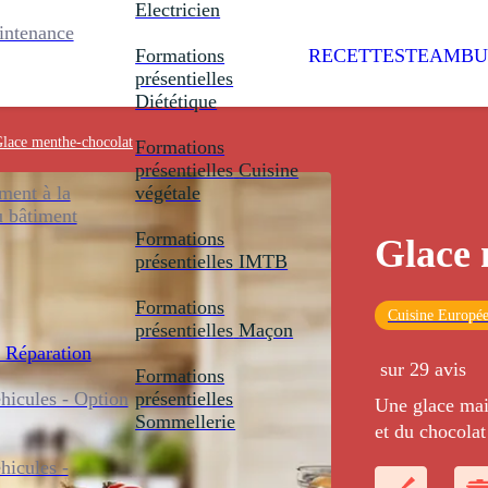
Electricien
intenance
Formations
RECETTES
TEAMBU
présentielles
Diététique
lace menthe-chocolat
Formations
présentielles
Cuisine
ent à la
végétale
u bâtiment
Formations
Glace 
présentielles
IMTB
Formations
Cuisine Europé
présentielles
Maçon
 Réparation
sur 29 avis
Formations
icules - Option
présentielles
Une glace mai
Sommellerie
et du chocolat
icules -