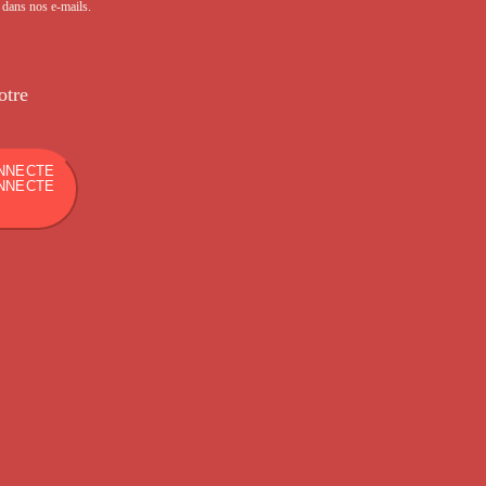
s dans nos e-mails.
otre
NNECTE
NNECTE