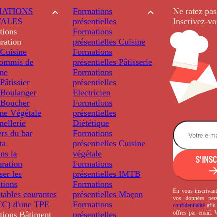
ATIONS
Formations
Ne ratez pas
TALES
présentielles
Inscrivez-vo
tions
Formations
ration
présentielles
Cuisine
Cuisine
Formations
ommis de
présentielles
Pâtisserie
ine
Formations
âtissier
présentielles
Boulanger
Electricien
Boucher
Formations
ine Végétale
présentielles
ellerie
Diététique
rs du bar
Formations
ta
présentielles
Cuisine
ns la
végétale
S'INS
uration
Formations
ser les
présentielles
IMTB
tions
Formations
En vous inscrivant
tables courantes
présentielles
Maçon
vos données per
C) d'une TPE
Formations
confidentialité
afin 
offres par email.
tions
Bâtiment
présentielles