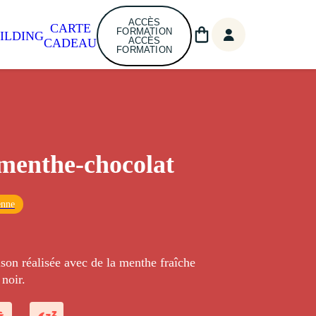
ACCÈS
CARTE
FORMATION
ILDING
ACCÈS
CADEAU
FORMATION
menthe-chocolat
enne
son réalisée avec de la menthe fraîche
 noir.