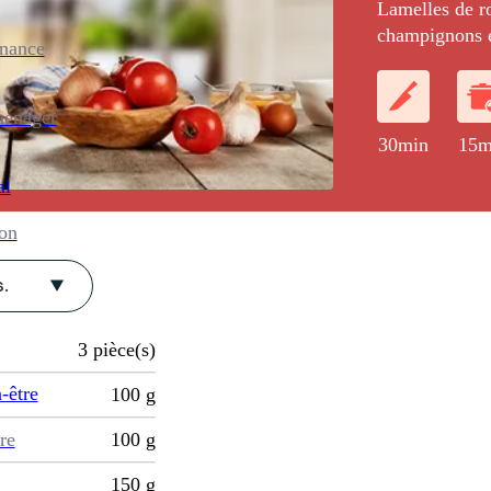
Lamelles de r
champignons e
enance
purée de pomm
ménager
30min
15m
al
ion
.
3
pièce(s)
-être
100
g
re
100
g
150
g