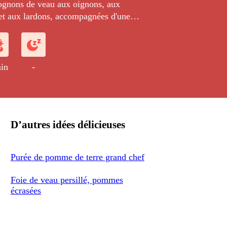
ognons de veau aux oignons, aux
t aux lardons, accompagnées d'une
es de terre.
in
-
D’autres idées délicieuses
Purée de pomme de terre grand chef
Foie de veau persillé, pommes
écrasées