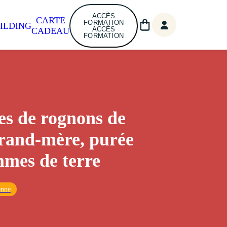
ACCÈS
CARTE
FORMATION
ILDING
ACCÈS
CADEAU
FORMATION
es de rognons de
rand-mère, purée
mes de terre
enne