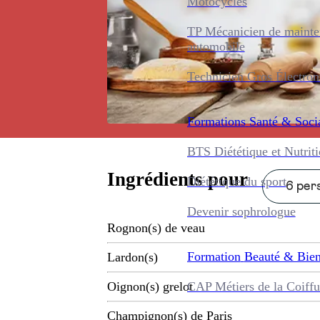
Motocycles
TP Mécanicien de maint
automobile
Technicien Gros Électro
Formations
Santé & Soci
BTS Diététique et Nutrit
Ingrédients pour
Diététique du sport
6 pers
Devenir sophrologue
Rognon(s) de veau
Formation
Beauté & Bien
Lardon(s)
CAP Métiers de la Coiffu
Oignon(s) grelot
Champignon(s) de Paris