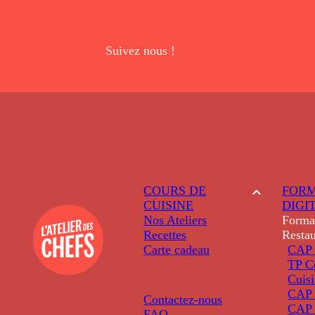
Suivez nous !
COURS DE
FORM
CUISINE
DIGI
Nos Ateliers
Forma
Recettes
Restau
Carte cadeau
CAP 
TP C
Cuis
CAP P
Contactez-nous
CAP 
FAQ