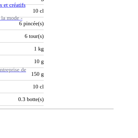
s et créatifs
10
cl
 la mode -
6
pincée(s)
6
tour(s)
1
kg
10
g
ntreprise de
150
g
10
cl
0.3
botte(s)