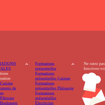
ATIONS
Formations
Ne ratez pas
TALES
présentielles
Inscrivez-vo
tions
Formations
ration
présentielles
Cuisine
Cuisine
Formations
ommis de
présentielles
Pâtisserie
ine
Formations
âtissier
présentielles
Boulanger
Electricien