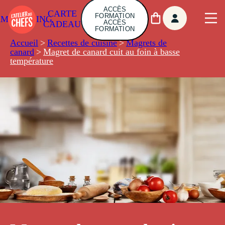
ACCÈS
CARTE
FORMATION
AMBUILDING
ACCÈS
CADEAU
FORMATION
Accueil
>
Recettes de cuisine
>
Magrets de
canard
>
Magret de canard cuit au foin à basse
température