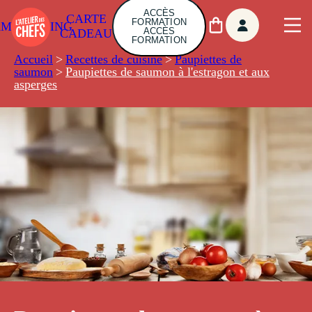
ACCÈS
CARTE
FORMATION
AMBUILDING
ACCÈS
CADEAU
FORMATION
Accueil
>
Recettes de cuisine
>
Paupiettes de
saumon
>
Paupiettes de saumon à l'estragon et aux
asperges