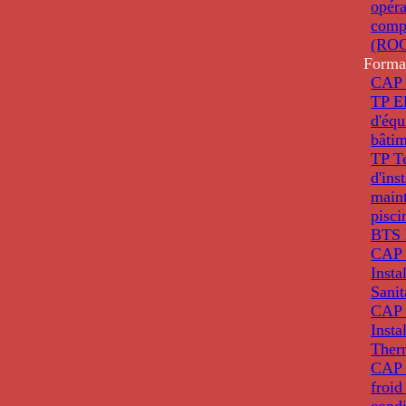
opéra
comp
(ROC
Forma
CAP 
TP El
d'éq
bâti
TP T
d'ins
main
pisci
BTS 
CAP 
Insta
Sanit
CAP 
Insta
Ther
CAP I
froid
condi