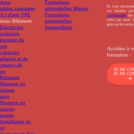
tions
Formations
En vous inscrivant
tables courantes
présentielles
Maçon
vos données per
C) d'une TPE
Formations
confidentialité
afin 
offres par email.
tions
Bâtiment
présentielles
grâce au lien inclu
Electricien
Sommellerie
ectricien
uipement du
ment
Accédez à v
echnicien
formation :
tallation et de
tenance de
JE ME CO
nes
JE ME CO
Bâtiment
Monteur en
llations
aires
Monteur en
llations
miques
nstallateur en
 et
tionnement d'air