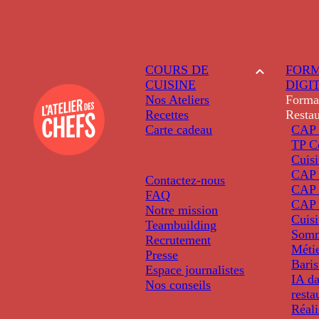
COURS DE
FORM
CUISINE
DIGI
Nos Ateliers
Forma
Recettes
Restau
Carte cadeau
CAP 
TP C
Cuis
CAP P
Contactez-nous
CAP 
FAQ
CAP 
Notre mission
Cuis
Teambuilding
Somm
Recrutement
Métie
Presse
Baris
Espace journalistes
IA da
Nos conseils
resta
Réali