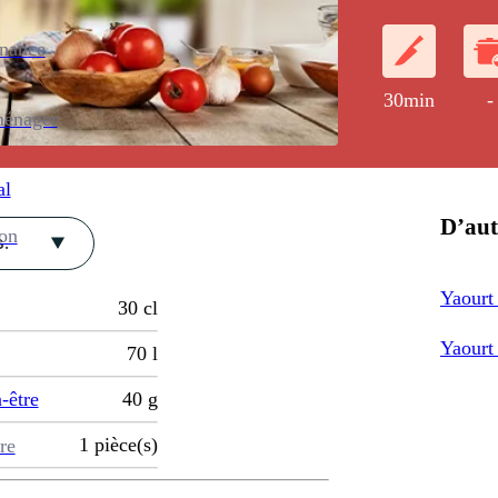
enance
30min
-
ménager
al
D’aut
ion
.
Yaourt 
30
cl
Yaourt
70
l
-être
40
g
1
pièce(s)
re