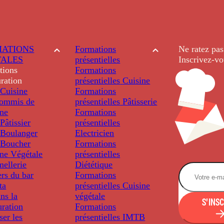
ATIONS
Formations
Ne ratez pas
TALES
présentielles
Inscrivez-vo
tions
Formations
ration
présentielles
Cuisine
Cuisine
Formations
ommis de
présentielles
Pâtisserie
ine
Formations
âtissier
présentielles
Boulanger
Electricien
Boucher
Formations
ine Végétale
présentielles
ellerie
Diététique
rs du bar
Formations
ta
présentielles
Cuisine
ns la
végétale
S'INS
uration
Formations
ser les
présentielles
IMTB