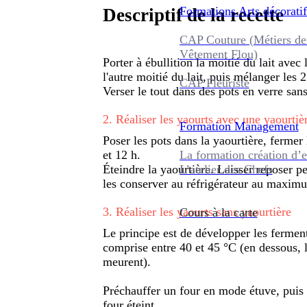
Formations
Arts décoratif
Descriptif de la recette
CAP Couture (Métiers de
Vêtement Flou)
Porter à ébullition la moitié du lait avec 
l'autre moitié du lait, puis mélanger les 
CAP Fleuriste
Verser le tout dans des pots en verre sans
2
.
Réaliser les yaourts avec une yaourtiè
Formation
Management
Poser les pots dans la yaourtière, fermer 
La formation création d’e
et 12 h.
L’atelier des Chefs
Éteindre la yaourtière. Laisser reposer p
les conserver au réfrigérateur au maximu
3
.
Réaliser les yaourts sans yaourtière
Cours à la carte
Le principe est de développer les fermen
comprise entre 40 et 45 °C (en dessous, l
meurent).
Préchauffer un four en mode étuve, puis 
four éteint.