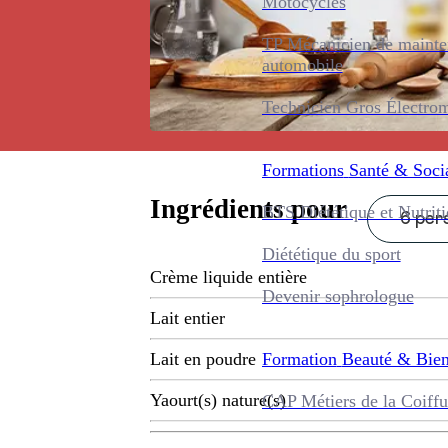
Motocycles
TP Mécanicien de maint
automobile
Technicien Gros Électro
Formations
Santé & Soci
Ingrédients pour
BTS Diététique et Nutrit
6 pers
Diététique du sport
Crème liquide entière
Devenir sophrologue
Lait entier
Formation
Beauté & Bien
Lait en poudre
Yaourt(s) nature(s)
CAP Métiers de la Coiffu