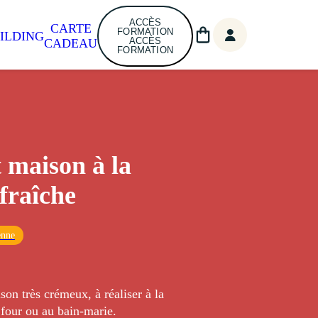
ACCÈS
CARTE
FORMATION
ILDING
ACCÈS
CADEAU
FORMATION
 maison à la
fraîche
enne
on très crémeux, à réaliser à la
 four ou au bain-marie.