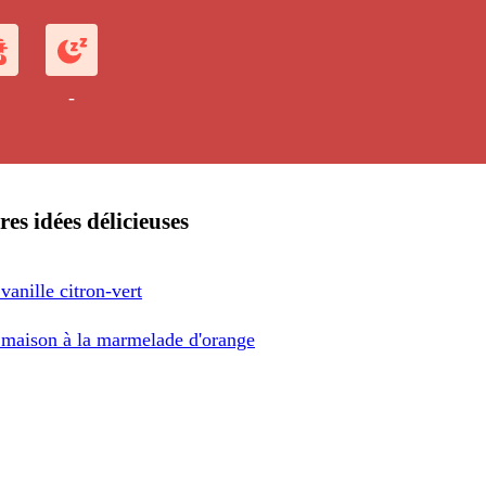
-
res idées délicieuses
vanille citron-vert
 maison à la marmelade d'orange