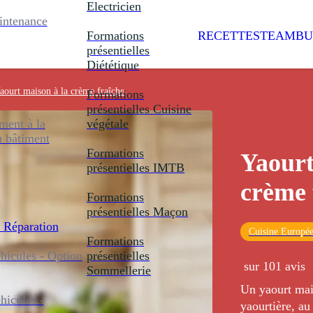
Electricien
intenance
Formations
RECETTES
TEAMBU
présentielles
Diététique
aourt maison à la crème fraîche
Formations
présentielles
Cuisine
ent à la
végétale
u bâtiment
Formations
Yaourt
présentielles
IMTB
crème 
Formations
présentielles
Maçon
 Réparation
Cuisine Europé
Formations
icules - Option
présentielles
sur 101 avis
Sommellerie
Un yaourt mais
icules -
yaourtière, au