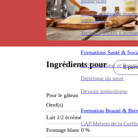
Motocycles
TP Mécanicien de maint
automobile
Technicien Gros Électro
Formations
Santé & Soci
Ingrédients pour
BTS Diététique et Nutrit
6 pers
Diététique du sport
Devenir sophrologue
Pour le gâteau
Oeuf(s)
Formation
Beauté & Bien
Lait 1/2 écrémé
CAP Métiers de la Coiffu
Fromage blanc 0 %