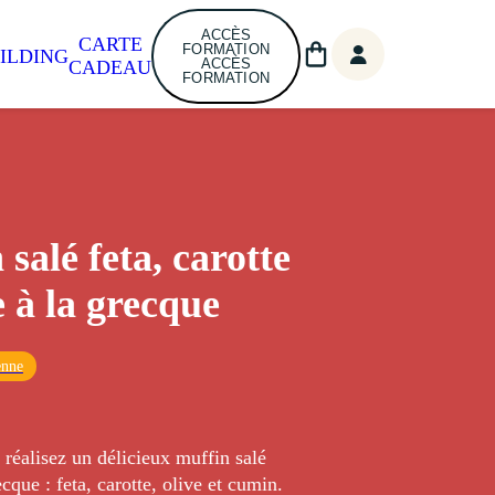
ACCÈS
CARTE
FORMATION
ILDING
ACCÈS
CADEAU
FORMATION
salé feta, carotte
e à la grecque
enne
, réalisez un délicieux muffin salé
cque : feta, carotte, olive et cumin.