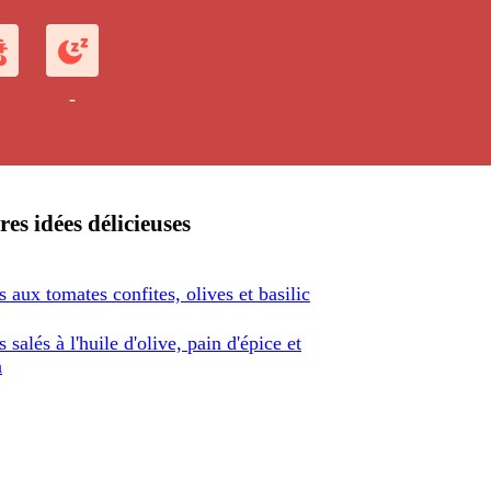
-
res idées délicieuses
 aux tomates confites, olives et basilic
 salés à l'huile d'olive, pain d'épice et
n