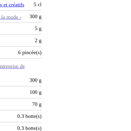
5
cl
s et créatifs
300
g
 la mode -
5
g
2
g
6
pincée(s)
ntreprise de
300
g
100
g
70
g
0.3
botte(s)
0.3
botte(s)