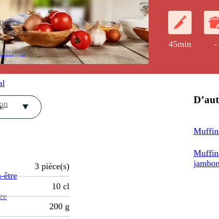
enance
45min
-
ménager
al
D’aut
ion
.
Muffins
Muffins
jambo
3
pièce(s)
-être
10
cl
re
200
g