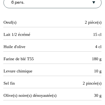
6 pers.
Oeuf(s)
2
pièce(s)
Lait 1/2 écrémé
15
cl
Huile d'olive
4
cl
Farine de blé T55
180
g
Levure chimique
10
g
Sel fin
2
pincée(s)
Olive(s) noire(s) dénoyautée(s)
30
g