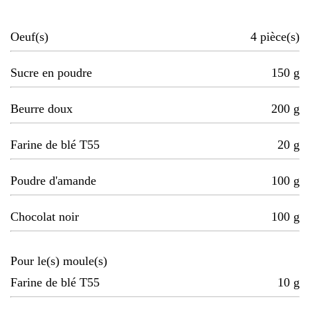
Oeuf(s)
4
pièce(s)
Sucre en poudre
150
g
Beurre doux
200
g
Farine de blé T55
20
g
Poudre d'amande
100
g
Chocolat noir
100
g
Pour le(s) moule(s)
Farine de blé T55
10
g