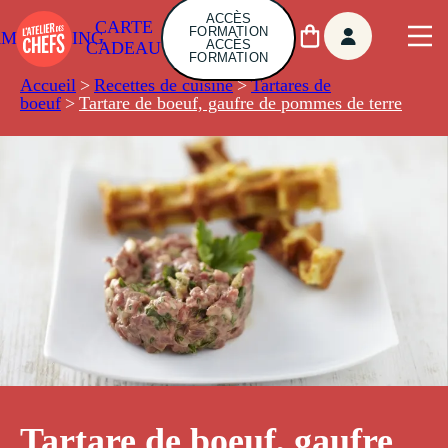
ACCÈS
CARTE
FORMATION
AMBUILDING
ACCÈS
CADEAU
FORMATION
Accueil
>
Recettes de cuisine
>
Tartares de
boeuf
>
Tartare de boeuf, gaufre de pommes de terre
Tartare de boeuf, gaufre