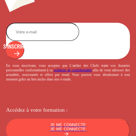
S'INSCRIRE
En vous inscrivant, vous acceptez que L’atelier des Chefs traite vos données
personnelles conformément à sa
politique de confidentialité
afin de vous adresser des
actualités, nouveautés et offres par email. Vous pouvez vous désabonner à tout
moment grâce au lien inclus dans nos e-mails.
Accédez à votre
formation :
JE ME CONNECTE
JE ME CONNECTE