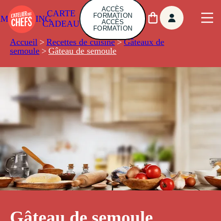
ACCÈS
CARTE
FORMATION
AMBUILDING
ACCÈS
CADEAU
FORMATION
Accueil
>
Recettes de cuisine
>
Gâteaux de
semoule
>
Gâteau de semoule
Gâteau de semoule