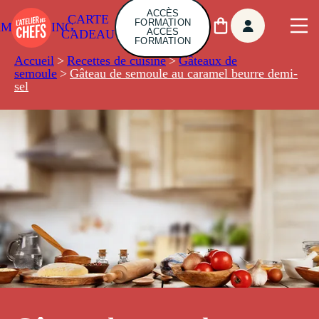
ACCÈS
CARTE
FORMATION
AMBUILDING
ACCÈS
CADEAU
FORMATION
Accueil
>
Recettes de cuisine
>
Gâteaux de
semoule
>
Gâteau de semoule au caramel beurre demi-
sel