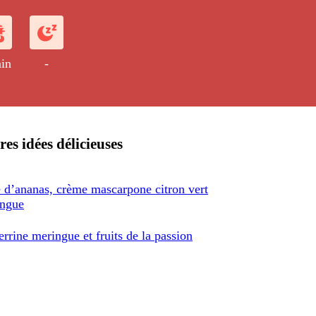
in
-
res idées délicieuses
e d’ananas, crème mascarpone citron vert
ingue
rrine meringue et fruits de la passion