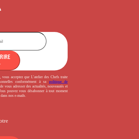
CRIRE
, vous acceptez que L’atelier des Chefs traite
sonnelles conformément à sa
politique de
de vous adresser des actualités, nouveautés et
 Vous pouvez vous désabonner à tout moment
s dans nos e-mails.
otre