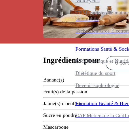
Motocycles
TP Mécanicien de maint
automobile
Technicien Gros Électro
Formations
Santé & Soci
Ingrédients pour
BTS Diététique et Nutrit
6 pers
Diététique du sport
Banane(s)
Devenir sophrologue
Fruit(s) de la passion
Formation
Beauté & Bien
Jaune(s) d'oeuf(s)
Sucre en poudre
CAP Métiers de la Coiffu
Mascarpone