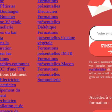
ine
Formations
âtissier
présentielles
Boulanger
Electricien
Boucher
Formations
ine Végétale
présentielles
ellerie
Diététique
rs du bar
Formations
ta
présentielles
Cuisine
ns la
végétale
S'INS
uration
Formations
ser les
présentielles
IMTB
tions
Formations
En vous inscrivant
tables courantes
présentielles
Maçon
vos données per
C) d'une TPE
Formations
confidentialité
afin 
offres par email.
tions
Bâtiment
présentielles
grâce au lien inclu
Electricien
Sommellerie
ectricien
uipement du
ment
Accédez à v
echnicien
formation :
tallation et de
tenance de