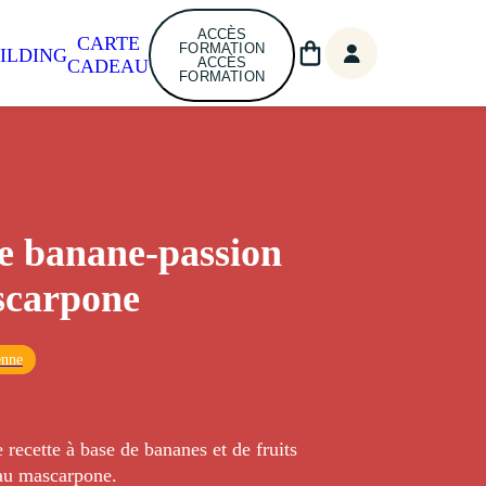
ACCÈS
CARTE
FORMATION
ILDING
ACCÈS
CADEAU
FORMATION
e banane-passion
scarpone
enne
 recette à base de bananes et de fruits
 au mascarpone.