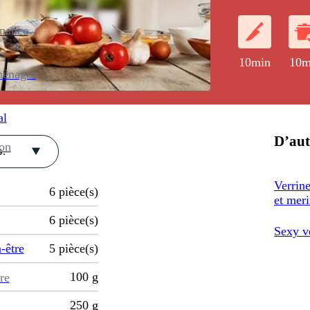
enance
10min
10m
ménager
al
D’aut
ion
.
Verrin
6
pièce(s)
et mer
6
pièce(s)
Sexy ve
-être
5
pièce(s)
100
g
re
250
g