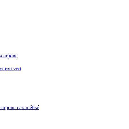
scarpone
itron vert
scarpone caramélisé