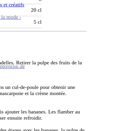
s et créatifs
20
cl
 la mode -
5
cl
elles. Retirer la pulpe des fruits de la
ntreprise de
ans un cul-de-poule pour obtenir une
 mascarpone et la crème montée.
is ajouter les bananes. Les flamber au
er ensuite refroidir.
 des étages avec les bananes, la pulpe de