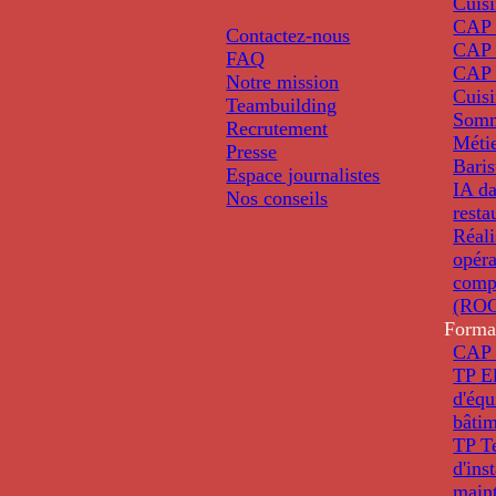
Cuis
CAP P
Contactez-nous
CAP 
FAQ
CAP 
Notre mission
Cuis
Teambuilding
Somm
Recrutement
Métie
Presse
Baris
Espace journalistes
IA da
Nos conseils
resta
Réali
opéra
comp
(ROC
Forma
CAP 
TP El
d'éq
bâti
TP T
d'ins
main