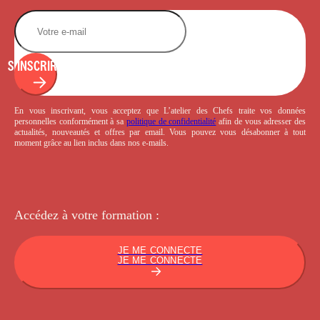
S'INSCRIRE
En vous inscrivant, vous acceptez que L’atelier des Chefs traite vos données
personnelles conformément à sa
politique de confidentialité
afin de vous adresser des
actualités, nouveautés et offres par email. Vous pouvez vous désabonner à tout
moment grâce au lien inclus dans nos e-mails.
Accédez à votre
formation :
JE ME CONNECTE
JE ME CONNECTE