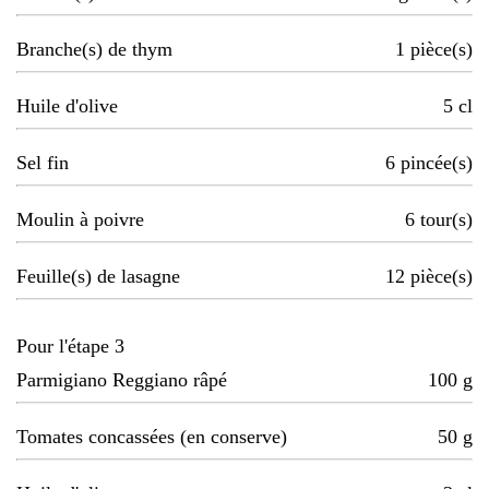
Branche(s) de thym
1
pièce(s)
Huile d'olive
5
cl
Sel fin
6
pincée(s)
Moulin à poivre
6
tour(s)
Feuille(s) de lasagne
12
pièce(s)
Pour l'étape 3
Parmigiano Reggiano râpé
100
g
Tomates concassées (en conserve)
50
g