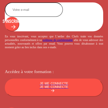
S'INSCRIRE
En vous inscrivant, vous acceptez que L’atelier des Chefs traite vos données
personnelles conformément à sa
politique de confidentialité
afin de vous adresser des
actualités, nouveautés et offres par email. Vous pouvez vous désabonner à tout
moment grâce au lien inclus dans nos e-mails.
Accédez à votre
formation :
JE ME CONNECTE
JE ME CONNECTE