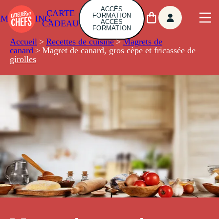
ACCÈS
CARTE
FORMATION
AMBUILDING
ACCÈS
CADEAU
FORMATION
Accueil
>
Recettes de cuisine
>
Magrets de
canard
>
Magret de canard, gros cèpe et fricassée de
girolles