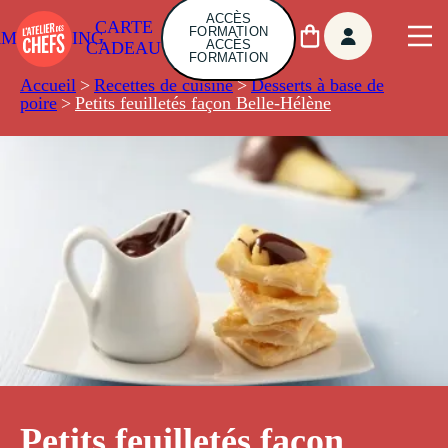
ACCÈS
CARTE
FORMATION
AMBUILDING
ACCÈS
CADEAU
FORMATION
Accueil
>
Recettes de cuisine
>
Desserts à base de
poire
>
Petits feuilletés façon Belle-Hélène
Petits feuilletés façon