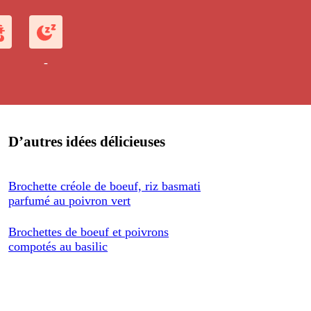
-
D’autres idées délicieuses
Brochette créole de boeuf, riz basmati
parfumé au poivron vert
Brochettes de boeuf et poivrons
compotés au basilic