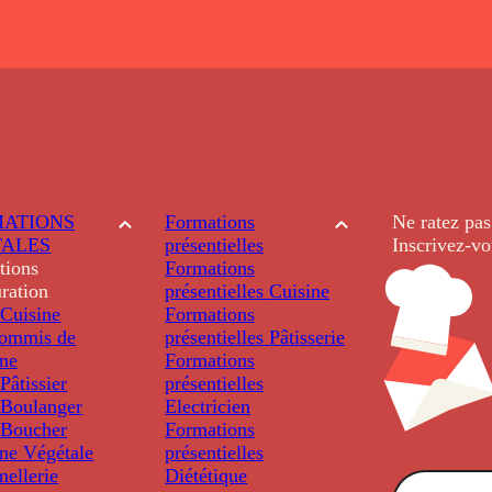
ATIONS
Formations
Ne ratez pas
TALES
présentielles
Inscrivez-vo
tions
Formations
ration
présentielles
Cuisine
Cuisine
Formations
ommis de
présentielles
Pâtisserie
ine
Formations
âtissier
présentielles
Boulanger
Electricien
Boucher
Formations
ine Végétale
présentielles
ellerie
Diététique