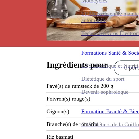
Motocycles
TP Mécanicien de maint
automobile
Technicien Gros Électro
Formations
Santé & Soci
Ingrédients pour
BTS Diététique et Nutrit
6 pers
Diététique du sport
Pavé(s) de rumsteck de 200 g
Devenir sophrologue
Poivron(s) rouge(s)
Formation
Beauté & Bien
Oignon(s)
Branche(s) de romarin
CAP Métiers de la Coiffu
Riz basmati