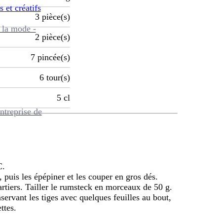
s et créatifs
3
pièce(s)
 la mode -
2
pièce(s)
7
pincée(s)
6
tour(s)
5
cl
ntreprise de
C.
, puis les épépiner et les couper en gros dés.
artiers. Tailler le rumsteck en morceaux de 50 g.
servant les tiges avec quelques feuilles au bout,
ttes.