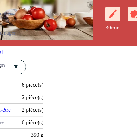
enance
30min
-
ménager
al
ion
.
6
pièce(s)
2
pièce(s)
-être
2
pièce(s)
6
pièce(s)
re
350
g