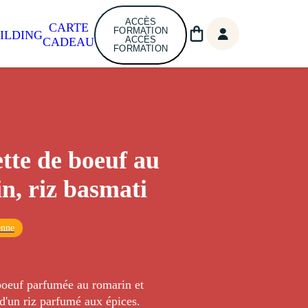
ACCÈS
CARTE
FORMATION
ILDING
ACCÈS
CADEAU
FORMATION
tte de boeuf au
n, riz basmati
enne
boeuf parfumée au romarin et
'un riz parfumé aux épices.