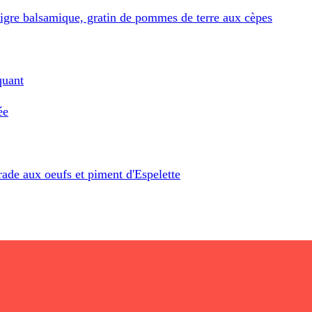
aigre balsamique, gratin de pommes de terre aux cèpes
quant
ée
ade aux oeufs et piment d'Espelette