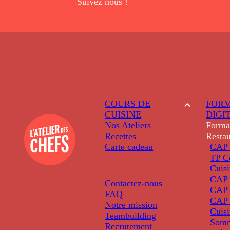
Suivez nous !
COURS DE
FORM
CUISINE
DIGI
Nos Ateliers
Forma
Recettes
Restau
Carte cadeau
CAP 
TP C
Cuis
CAP P
Contactez-nous
CAP 
FAQ
CAP 
Notre mission
Cuis
Teambuilding
Somm
Recrutement