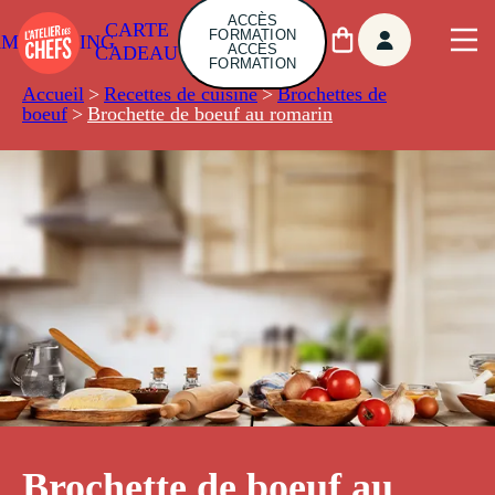
ACCÈS
CARTE
FORMATION
AMBUILDING
ACCÈS
CADEAU
FORMATION
Accueil
>
Recettes de cuisine
>
Brochettes de
boeuf
>
Brochette de boeuf au romarin
Brochette de boeuf au