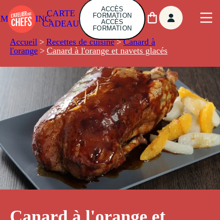
ACCÈS
CARTE
FORMATION
AMBUILDING
ACCÈS
CADEAU
FORMATION
Accueil
>
Recettes de cuisine
>
Canard à
l'orange
>
Canard à l'orange et navets glacés
Canard à l'orange et