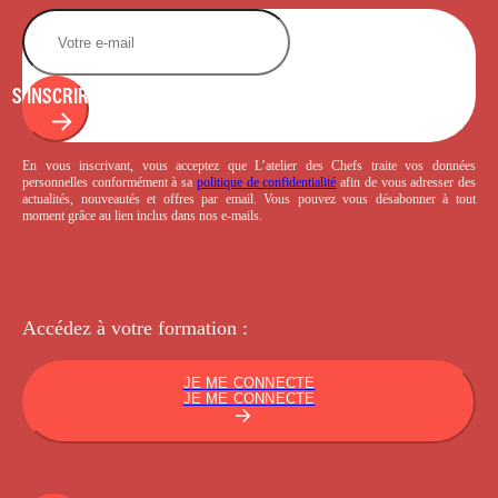
S'INSCRIRE
En vous inscrivant, vous acceptez que L’atelier des Chefs traite vos données
personnelles conformément à sa
politique de confidentialité
afin de vous adresser des
actualités, nouveautés et offres par email. Vous pouvez vous désabonner à tout
moment grâce au lien inclus dans nos e-mails.
Accédez à votre
formation :
JE ME CONNECTE
JE ME CONNECTE