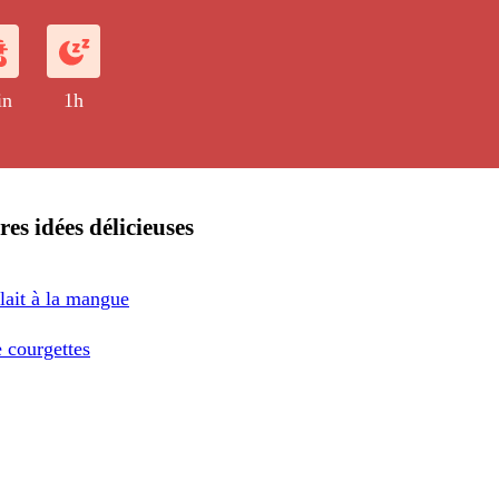
in
1h
res idées délicieuses
lait à la mangue
 courgettes