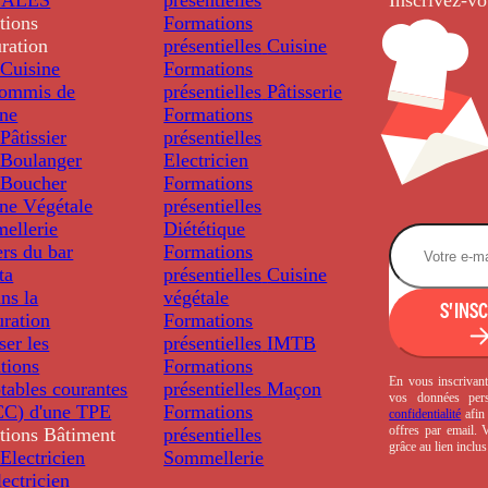
tions
Formations
ration
présentielles
Cuisine
Cuisine
Formations
ommis de
présentielles
Pâtisserie
ine
Formations
âtissier
présentielles
Boulanger
Electricien
Boucher
Formations
ine Végétale
présentielles
ellerie
Diététique
rs du bar
Formations
ta
présentielles
Cuisine
ns la
végétale
S'INS
uration
Formations
ser les
présentielles
IMTB
tions
Formations
En vous inscrivant
tables courantes
présentielles
Maçon
vos données per
C) d'une TPE
Formations
confidentialité
afin 
offres par email.
tions
Bâtiment
présentielles
grâce au lien inclu
Electricien
Sommellerie
ectricien