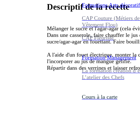
Formations
Arts décoratif
Descriptif de la recette
CAP Couture (Métiers de
Vêtement Flou)
Mélanger le sucre et l'agar-agar (cela év
Dans une casserole, faire chauffer le ju
CAP Fleuriste
sucre/agar-agar en fouettant. Faire bouill
A l'aide d'un fouet électrique, monter la 
Formation
Management
l'incorporer au jus de mangue gélifié.
Répartir dans des verrines et laisser refro
La formation création d’e
L’atelier des Chefs
Cours à la carte