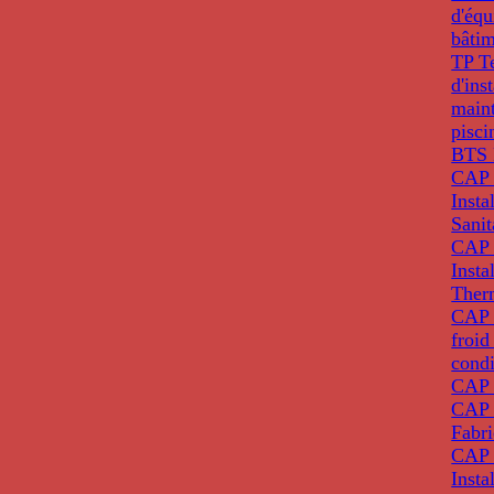
d'éq
bâti
TP T
d'ins
main
pisci
BTS 
CAP 
Insta
Sanit
CAP 
Insta
Ther
CAP I
froid
condi
CAP 
CAP 
Fabri
CAP 
Insta