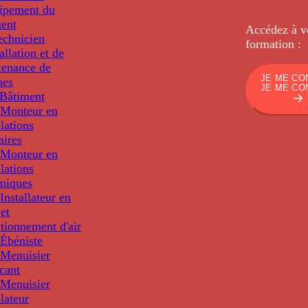
uipement du
ment
Accédez à v
echnicien
formation :
tallation et de
tenance de
JE ME CO
nes
JE ME CO
Bâtiment
Monteur en
llations
aires
Monteur en
llations
miques
nstallateur en
 et
tionnement d'air
Ébéniste
Menuisier
cant
Menuisier
llateur