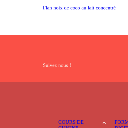
Flan noix de coco au lait concentré
Suivez nous !
COURS DE
FORM
CUISINE
DIGI