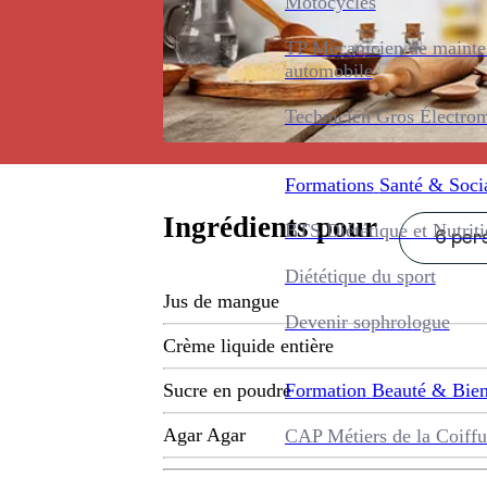
Motocycles
TP Mécanicien de maint
automobile
Technicien Gros Électro
Formations
Santé & Soci
Ingrédients pour
BTS Diététique et Nutrit
6 pers
Diététique du sport
Jus de mangue
Devenir sophrologue
Crème liquide entière
Formation
Beauté & Bien
Sucre en poudre
Agar Agar
CAP Métiers de la Coiffu