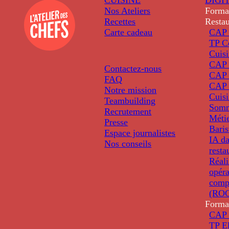
Nos Ateliers
Forma
Recettes
Restau
Carte cadeau
CAP 
TP C
Cuis
CAP P
Contactez-nous
CAP 
FAQ
CAP 
Notre mission
Cuis
Teambuilding
Somm
Recrutement
Métie
Presse
Baris
Espace journalistes
IA da
Nos conseils
resta
Réali
opéra
comp
(ROC
Forma
CAP 
TP El