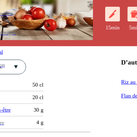
enance
15min
5m
ménager
al
D’aut
ion
.
Riz au 
50
cl
Flan de
20
cl
-être
30
g
4
g
re