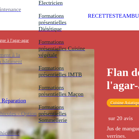
Electricien
intenance
Formations
RECETTES
TEAMBU
présentielles
Diététique
ue à l'agar-agar
Formations
présentielles
Cuisine
ent à la
végétale
u bâtiment
Formations
Flan d
présentielles
IMTB
l'agar
Formations
présentielles
Maçon
 Réparation
Cuisine Asiatiq
Formations
icules - Option
présentielles
sur 20 avis
Sommellerie
Jus de mangue 
icules -
verrines.