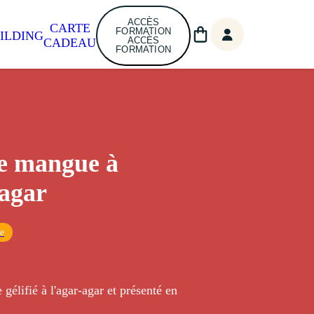
ACCÈS
CARTE
FORMATION
ILDING
ACCÈS
CADEAU
FORMATION
e mangue à
-agar
ue
gélifié à l'agar-agar et présenté en