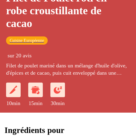
robe croustillante de
cacao
Cuisine Européenne
sur 20 avis
Filet de poulet mariné dans un mélange d'huile d'olive,
d'épices et de cacao, puis cuit enveloppé dans une
feuille de brick pour former une croûte très
croustillante. Le poulet est servi avec une salade verte
aux fruits secs.
10min
15min
30min
Ingrédients pour