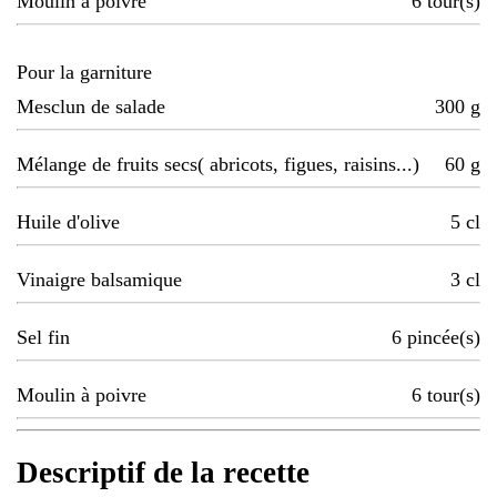
Moulin à poivre
6
tour(s)
Pour la garniture
Mesclun de salade
300
g
Mélange de fruits secs( abricots, figues, raisins...)
60
g
Huile d'olive
5
cl
Vinaigre balsamique
3
cl
Sel fin
6
pincée(s)
Moulin à poivre
6
tour(s)
Descriptif de la recette