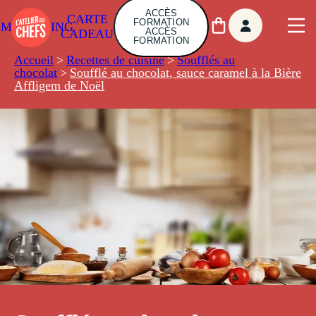
ACCÈS
CARTE
FORMATION
AMBUILDING
ACCÈS
CADEAU
FORMATION
Accueil
>
Recettes de cuisine
>
Soufflés au
chocolat
>
Soufflé au chocolat, sauce caramel à la Bière
Affligem de Noël