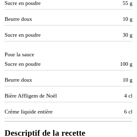
Sucre en poudre
55
g
Beurre doux
10
g
Sucre en poudre
30
g
Pour la sauce
Sucre en poudre
100
g
Beurre doux
10
g
Bière Affligem de Noël
4
cl
Crème liquide entière
6
cl
Descriptif de la recette