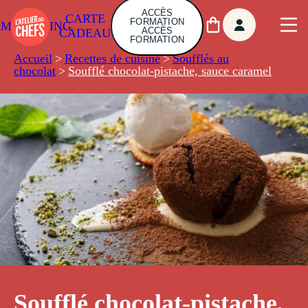
ACCÈS
CARTE
FORMATION
AMBUILDING
ACCÈS
CADEAU
FORMATION
Accueil
>
Recettes de cuisine
>
Soufflés au
chocolat
>
Soufflé chocolat-pistache, sauce caramel
Soufflé chocolat-pistache,