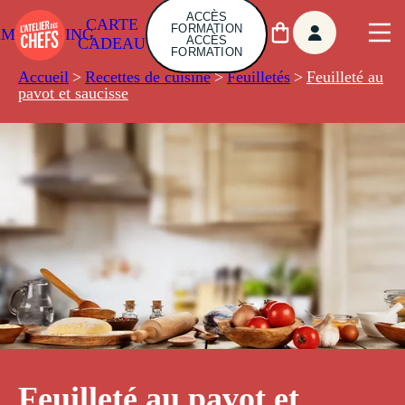
ACCÈS
CARTE
FORMATION
AMBUILDING
ACCÈS
CADEAU
FORMATION
Accueil
>
Recettes de cuisine
>
Feuilletés
>
Feuilleté au
pavot et saucisse
Feuilleté au pavot et