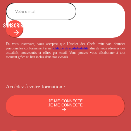
S'INSCRIRE
En vous inscrivant, vous acceptez que L’atelier des Chefs traite vos données
personnelles conformément à sa
politique de confidentialité
afin de vous adresser des
actualités, nouveautés et offres par email. Vous pouvez vous désabonner à tout
moment grâce au lien inclus dans nos e-mails.
Accédez à votre
formation :
JE ME CONNECTE
JE ME CONNECTE