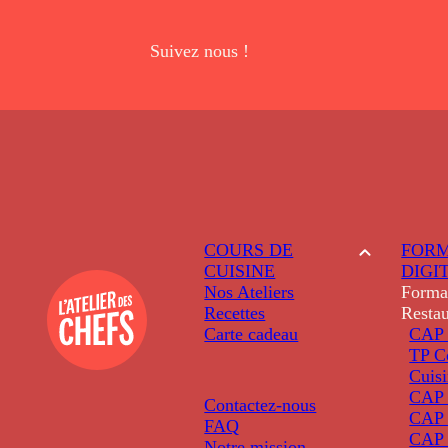
Suivez nous !
COURS DE
FORM
CUISINE
DIGI
Nos Ateliers
Forma
Recettes
Restau
Carte cadeau
CAP 
TP C
Cuis
CAP P
Contactez-nous
CAP 
FAQ
CAP 
Notre mission