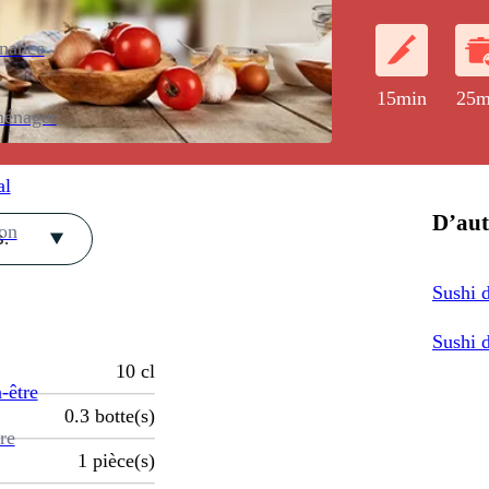
de saumon frai
enance
15min
25m
ménager
al
D’aut
ion
.
Sushi 
Sushi 
10
cl
-être
0.3
botte(s)
re
1
pièce(s)