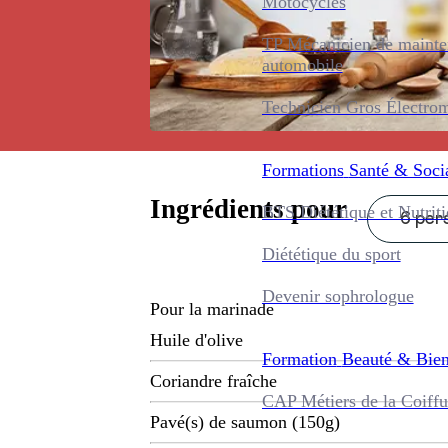
Motocycles
TP Mécanicien de maint
automobile
Technicien Gros Électro
Formations
Santé & Soci
Ingrédients pour
BTS Diététique et Nutrit
6 pers
Diététique du sport
Devenir sophrologue
Pour la marinade
Huile d'olive
Formation
Beauté & Bien
Coriandre fraîche
CAP Métiers de la Coiffu
Pavé(s) de saumon (150g)