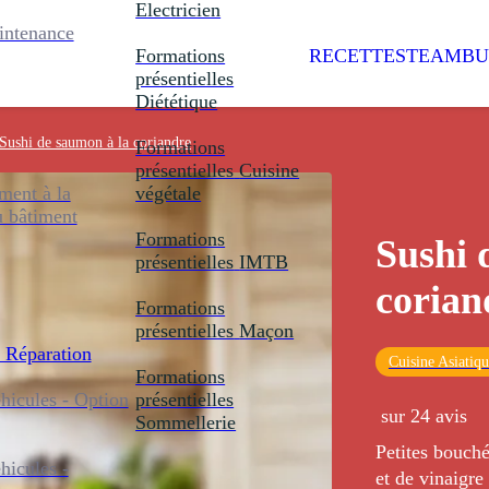
Electricien
intenance
Formations
RECETTES
TEAMBU
présentielles
Diététique
Sushi de saumon à la coriandre
Formations
présentielles
Cuisine
ent à la
végétale
u bâtiment
Formations
Sushi 
présentielles
IMTB
corian
Formations
présentielles
Maçon
 Réparation
Cuisine Asiatiq
Formations
icules - Option
présentielles
sur 24 avis
Sommellerie
Petites bouché
icules -
et de vinaigre