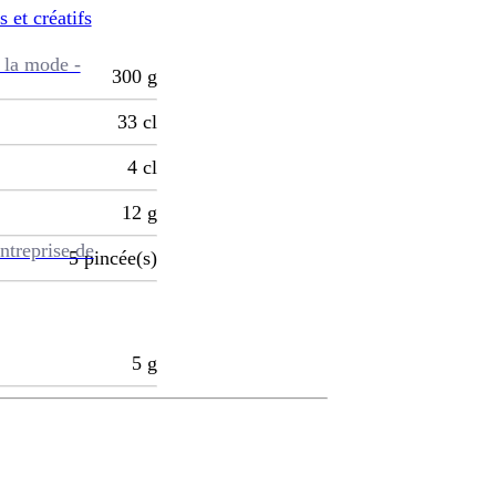
s et créatifs
 la mode -
300
g
33
cl
4
cl
12
g
ntreprise de
5
pincée(s)
5
g