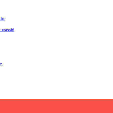
dre
t wasabi
on