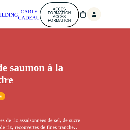
ACCÈS
CARTE
FORMATION
ILDING
ACCÈS
CADEAU
FORMATION
de saumon à la
dre
ue
es de riz assaisonnées de sel, de sucre
 de riz, recouvertes de fines tranches