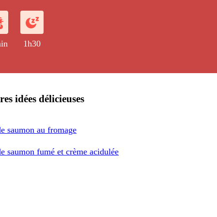
s cru marinées à la coriandre fraîche.
in
1h30
res idées délicieuses
de saumon au fromage
de saumon fumé et crème acidulée