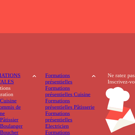
ATIONS
Formations
Ne ratez pas
TALES
présentielles
Inscrivez-vo
tions
Formations
ration
présentielles
Cuisine
Cuisine
Formations
ommis de
présentielles
Pâtisserie
ine
Formations
âtissier
présentielles
Boulanger
Electricien
Boucher
Formations