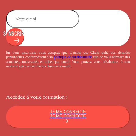
S'INSCRIRE
En vous inscrivant, vous acceptez que L’atelier des Chefs traite vos données
personnelles conformément à sa
politique de confidentialité
afin de vous adresser des
actualités, nouveautés et offres par email. Vous pouvez vous désabonner à tout
moment grâce au lien inclus dans nos e-mails.
Accédez à votre
formation :
JE ME CONNECTE
JE ME CONNECTE