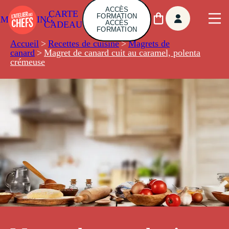
ACCÈS
CARTE
FORMATION
AMBUILDING
ACCÈS
CADEAU
FORMATION
Accueil
>
Recettes de cuisine
>
Magrets de
canard
>
Magret de canard cuit au caramel, polenta
crémeuse