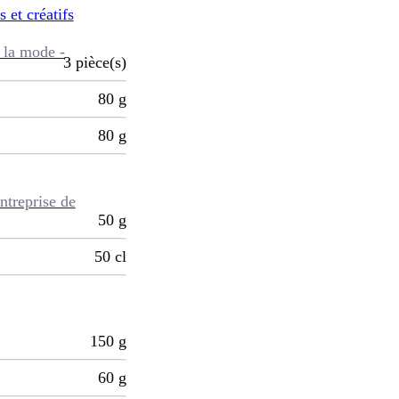
s et créatifs
 la mode -
3
pièce(s)
80
g
80
g
ntreprise de
50
g
50
cl
150
g
60
g