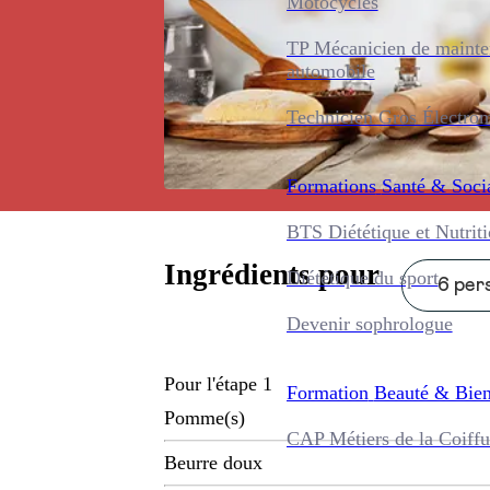
Motocycles
TP Mécanicien de maint
automobile
Technicien Gros Électro
Formations
Santé & Soci
BTS Diététique et Nutrit
Ingrédients pour
Diététique du sport
6 pers
Devenir sophrologue
Pour l'étape 1
Formation
Beauté & Bien
Pomme(s)
CAP Métiers de la Coiffu
Beurre doux