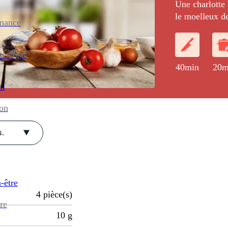
Une charlotte
le moelleux d
enance
croustillant d
ménager
40min
20m
al
ion
.
-être
4
pièce(s)
re
10
g