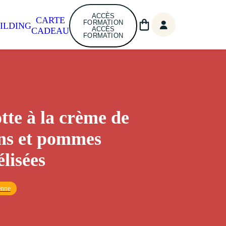
ACCÈS
CARTE
FORMATION
ILDING
ACCÈS
CADEAU
FORMATION
tte à la crème de
ns et pommes
lisées
enne