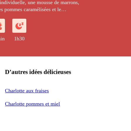
 individuelle, une mousse de marrons,
es pommes caramélisées et le
e la nougatine.
in
1h30
D’autres idées délicieuses
Charlotte aux fraises
Charlotte pommes et miel