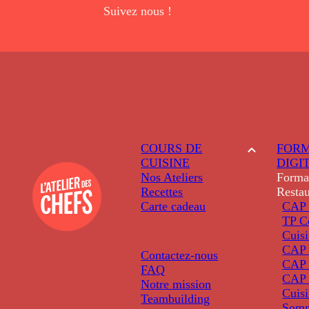
Suivez nous !
COURS DE
FORM
CUISINE
DIGI
Nos Ateliers
Forma
Recettes
Restau
Carte cadeau
CAP 
TP C
Cuis
CAP P
Contactez-nous
CAP 
FAQ
CAP 
Notre mission
Cuis
Teambuilding
Somm