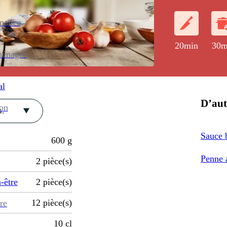
enance
20min
30m
ménager
al
D’aut
ion
.
Sauce 
600
g
Penne a
2
pièce(s)
-être
2
pièce(s)
12
pièce(s)
re
10
cl