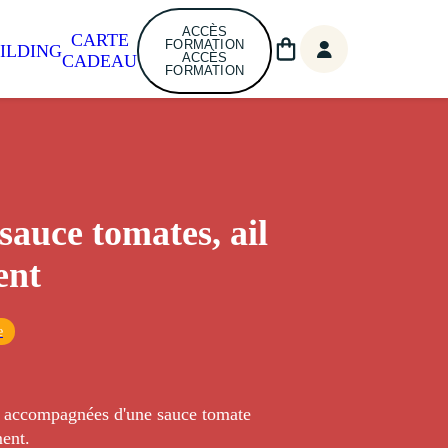
ACCÈS
CARTE
FORMATION
ILDING
ACCÈS
CADEAU
FORMATION
sauce tomates, ail
ent
e
t accompagnées d'une sauce tomate
ment.