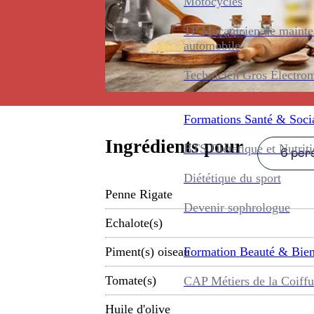
Motocycles
TP Mécanicien de maint
automobile
Technicien Gros Électro
Formations
Santé & Soci
Ingrédients pour
BTS Diététique et Nutrit
6 pers
Diététique du sport
Penne Rigate
Devenir sophrologue
Echalote(s)
Formation
Beauté & Bien
Piment(s) oiseau
Tomate(s)
CAP Métiers de la Coiffu
Huile d'olive