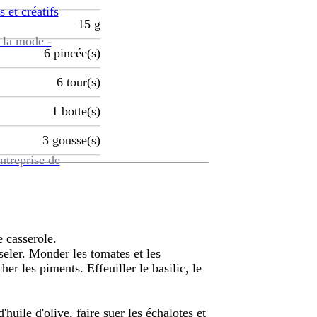
s et créatifs
15
g
 la mode -
6
pincée(s)
6
tour(s)
1
botte(s)
3
gousse(s)
ntreprise de
e casserole.
iseler. Monder les tomates et les
her les piments. Effeuiller le basilic, le
huile d'olive, faire suer les échalotes et