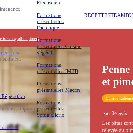
Electricien
intenance
Formations
RECETTES
TEAMBU
présentielles
Diététique
e tomates, ail et piment
Formations
présentielles
Cuisine
ent à la
végétale
u bâtiment
Formations
Penne 
présentielles
IMTB
et pim
Formations
présentielles
Maçon
 Réparation
Cuisine Italienn
Formations
icules - Option
présentielles
sur 34 avis
Sommellerie
Les pâtes son
icules -
relevée au pi