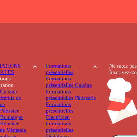
ATIONS
Formations
Ne ratez pas
TALES
présentielles
Inscrivez-vo
tions
Formations
ration
présentielles
Cuisine
Cuisine
Formations
ommis de
présentielles
Pâtisserie
ine
Formations
âtissier
présentielles
Boulanger
Electricien
Boucher
Formations
ine Végétale
présentielles
ellerie
Diététique