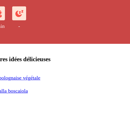
in
-
res idées délicieuses
bolognaise végétale
lla boscaiola