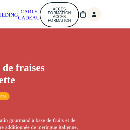
ACCÈS
CARTE
FORMATION
ILDING
ACCÈS
CADEAU
FORMATION
 de fraises
ette
enne
atin gourmand à base de fruits et de
re additionnée de meringue italienne.