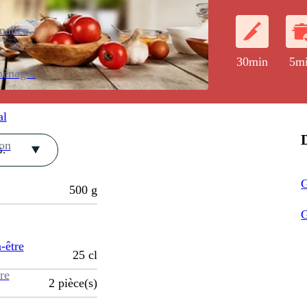
enance
30min
5m
ménager
al
D
ion
.
G
500
g
G
-être
25
cl
re
2
pièce(s)