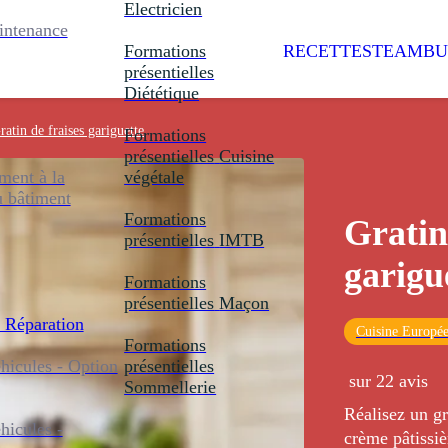
Electricien
intenance
Formations
RECETTES
TEAMBU
présentielles
Diététique
ratin de fraises gariguette
Formations
présentielles
Cuisine
ent à la
végétale
u bâtiment
Formations
Gratin
présentielles
IMTB
garigu
Formations
présentielles
Maçon
 Réparation
Cuisine Europé
Formations
icules - Option
présentielles
sur 22 avis
Sommellerie
Réalisez un gr
icules -
crème pâtissiè