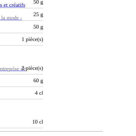
50
g
s et créatifs
25
g
 la mode -
50
g
1
pièce(s)
2
pièce(s)
ntreprise de
60
g
4
cl
10
cl