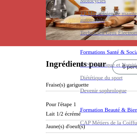
Motocycles
TP Mécanicien de maint
automobile
Technicien Gros Électro
Formations
Santé & Soci
Ingrédients pour
BTS Diététique et Nutrit
6 pers
Diététique du sport
Fraise(s) gariguette
Devenir sophrologue
Pour l'étape 1
Formation
Beauté & Bien
Lait 1/2 écrémé
CAP Métiers de la Coiffu
Jaune(s) d'oeuf(s)