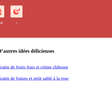
in
-
’autres idées délicieuses
ratin de fruits frais et crème chiboust
ratin de fraises et petit sablé à la rose