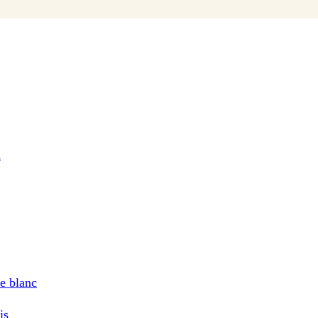
d
e blanc
is