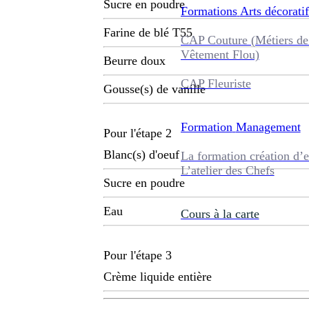
Sucre en poudre
Formations
Arts décoratif
Farine de blé T55
CAP Couture (Métiers de
Vêtement Flou)
Beurre doux
CAP Fleuriste
Gousse(s) de vanille
Formation
Management
Pour l'étape 2
Blanc(s) d'oeuf
La formation création d’e
L’atelier des Chefs
Sucre en poudre
Eau
Cours à la carte
Pour l'étape 3
Crème liquide entière