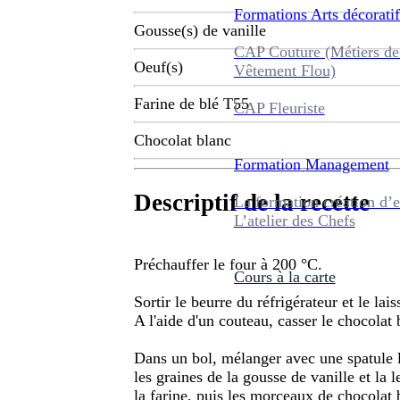
Formations
Arts décoratif
Gousse(s) de vanille
CAP Couture (Métiers de
Oeuf(s)
Vêtement Flou)
Farine de blé T55
CAP Fleuriste
Chocolat blanc
Formation
Management
Descriptif de la recette
La formation création d’e
L’atelier des Chefs
Préchauffer le four à 200 °C.
Cours à la carte
Sortir le beurre du réfrigérateur et le la
A l'aide d'un couteau, casser le chocolat
Dans un bol, mélanger avec une spatule le
les graines de la gousse de vanille et la 
la farine, puis les morceaux de chocolat 