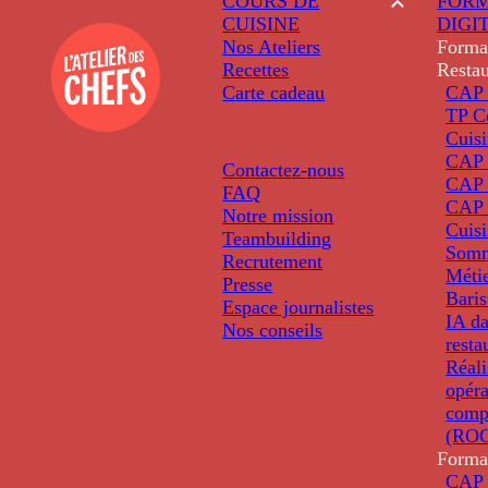
COURS DE
FORM
CUISINE
DIGI
Nos Ateliers
Forma
Recettes
Restau
Carte cadeau
CAP 
TP C
Cuis
CAP P
Contactez-nous
CAP 
FAQ
CAP 
Notre mission
Cuis
Teambuilding
Somm
Recrutement
Métie
Presse
Baris
Espace journalistes
IA da
Nos conseils
resta
Réali
opéra
comp
(ROC
Forma
CAP 