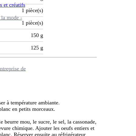
s et créatifs
1
pièce(s)
 la mode -
1
pièce(s)
150
g
125
g
ntreprise de
isser à température ambiante.
 blanc en petits morceaux.
 beurre mou, le sucre, le sel, la cassonade,
levure chimique. Ajouter les oeufs entiers et
blanc. Réserver ensuite au réfrigérateur