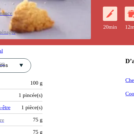
enance
20min
12m
ménager
al
D’a
ion
èces
Che
100
g
Coo
1
pincée(s)
-être
1
pièce(s)
75
g
re
75
g