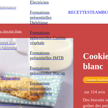
Electricien
intenance
Formations
RECETTES
TEAMBU
présentielles
Diététique
u chocolat blanc
Formations
présentielles
Cuisine
ent à la
végétale
u bâtiment
Formations
Cookie
présentielles
IMTB
blanc
Formations
présentielles
Maçon
 Réparation
Cuisine América
Formations
icules - Option
présentielles
sur 114 avis
Sommellerie
Des biscuits s
icules -
goûter des peti