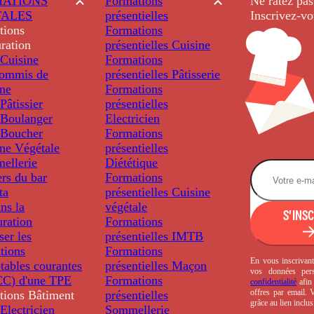
ATIONS
Formations
Ne ratez pas
TALES
présentielles
Inscrivez-vo
tions
Formations
ration
présentielles
Cuisine
Cuisine
Formations
ommis de
présentielles
Pâtisserie
ine
Formations
âtissier
présentielles
Boulanger
Electricien
Boucher
Formations
ine Végétale
présentielles
ellerie
Diététique
rs du bar
Formations
ta
présentielles
Cuisine
ns la
végétale
S'INS
uration
Formations
ser les
présentielles
IMTB
tions
Formations
En vous inscrivant
tables courantes
présentielles
Maçon
vos données per
C) d'une TPE
Formations
confidentialité
afin 
offres par email.
tions
Bâtiment
présentielles
grâce au lien inclu
Electricien
Sommellerie