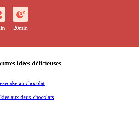
in
20min
utres idées délicieuses
esecake au chocolat
kies aux deux chocolats