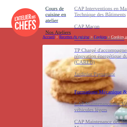
Cours de
CAP Interventions en Ma
cuisine en
Technique des Bâtiments
atelier
CAP Maçon
Nos Ateliers
Accueil
>
Recettes de cuisine
>
Cookies
>
Cookies a
CAP Carreleur Mosaïste
TP Chargé d'accompagnem
rénovation énergétique d
(CAREB)
Jardinier Paysagiste
Formations
Mécanique &
CAP Maintenance des Véh
véhicules légers
CAP Maintenance des Véh