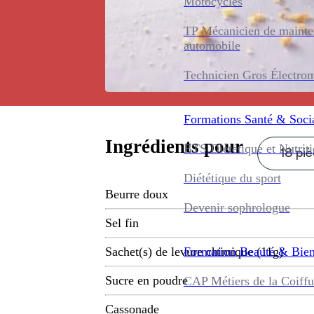
Motocycles
TP Mécanicien de maint
automobile
Technicien Gros Électro
Formations
Santé & Soci
Ingrédients pour
BTS Diététique et Nutrit
18 pi
Diététique du sport
Beurre doux
Devenir sophrologue
Sel fin
Formation
Beauté & Bien
Sachet(s) de levure chimique (11g)
Sucre en poudre
CAP Métiers de la Coiffu
Cassonade