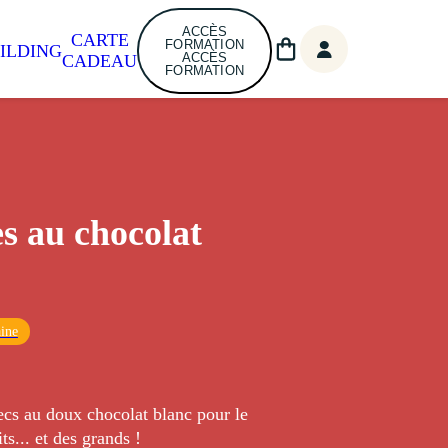
ACCÈS
CARTE
FORMATION
ILDING
ACCÈS
CADEAU
FORMATION
s au chocolat
ine
ecs au doux chocolat blanc pour le
ts... et des grands !