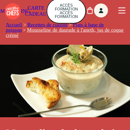
ACCÈS
CARTE
FORMATION
AMBUILDING
ACCÈS
CADEAU
FORMATION
Accueil
>
Recettes de cuisine
>
Plats à base de
poisson
>
Mousseline de daurade à l'aneth, jus de coque
crémé