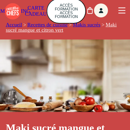
ACCÈS
CARTE
FORMATION
AMBUILDING
ACCÈS
CADEAU
FORMATION
Accueil
>
Recettes de cuisine
>
Makis sucrés
>
Maki
sucré mangue et citron vert
Maki sucré mangue et