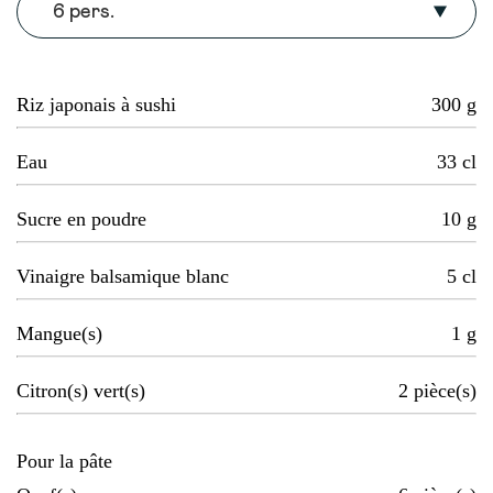
6 pers.
Riz japonais à sushi
300
g
Eau
33
cl
Sucre en poudre
10
g
Vinaigre balsamique blanc
5
cl
Mangue(s)
1
g
Citron(s) vert(s)
2
pièce(s)
Pour la pâte