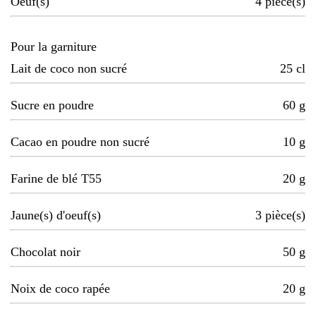
Oeuf(s)
4
pièce(s)
Pour la garniture
Lait de coco non sucré
25
cl
Sucre en poudre
60
g
Cacao en poudre non sucré
10
g
Farine de blé T55
20
g
Jaune(s) d'oeuf(s)
3
pièce(s)
Chocolat noir
50
g
Noix de coco rapée
20
g