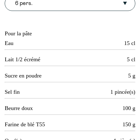
6 pers.
Pour la pâte
Eau
15
cl
Lait 1/2 écrémé
5
cl
Sucre en poudre
5
g
Sel fin
1
pincée(s)
Beurre doux
100
g
Farine de blé T55
150
g