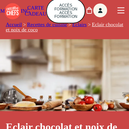
ACCÈS
CARTE
FORMATION
AMBUILDING
ACCÈS
CADEAU
FORMATION
Accueil
>
Recettes de cuisine
>
Éclairs
>
Eclair chocolat
et noix de coco
Eclair chocolat et noix de