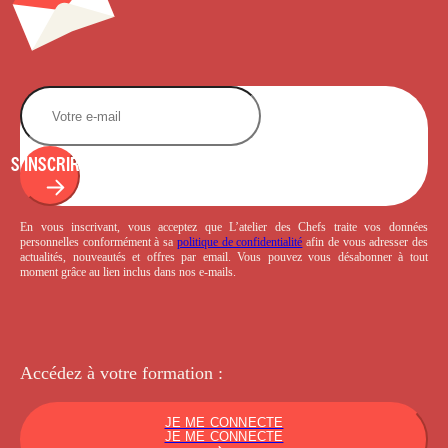
S'INSCRIRE
En vous inscrivant, vous acceptez que L’atelier des Chefs traite vos données
personnelles conformément à sa
politique de confidentialité
afin de vous adresser des
actualités, nouveautés et offres par email. Vous pouvez vous désabonner à tout
moment grâce au lien inclus dans nos e-mails.
Accédez à votre
formation :
JE ME CONNECTE
JE ME CONNECTE