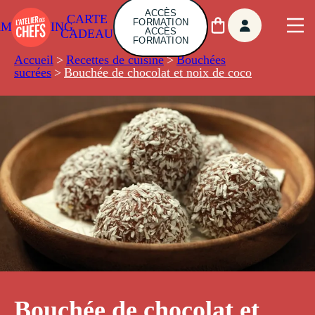
ACCÈS
CARTE
FORMATION
AMBUILDING
ACCÈS
CADEAU
FORMATION
Accueil
>
Recettes de cuisine
>
Bouchées
sucrées
>
Bouchée de chocolat et noix de coco
Bouchée de chocolat et