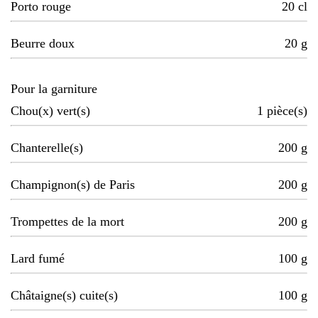
Porto rouge
20
cl
Beurre doux
20
g
Pour la garniture
Chou(x) vert(s)
1
pièce(s)
Chanterelle(s)
200
g
Champignon(s) de Paris
200
g
Trompettes de la mort
200
g
Lard fumé
100
g
Châtaigne(s) cuite(s)
100
g