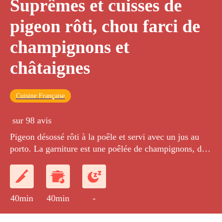
Suprêmes et cuisses de
pigeon rôti, chou farci de
champignons et
châtaignes
Cuisine Française
sur 98 avis
Pigeon désossé rôti à la poêle et servi avec un jus au
porto. La garniture est une poêlée de champignons, de
chou au lard fumé et de châtaignes, enveloppée d'une
feuille de chou blanchie.
40min
40min
-