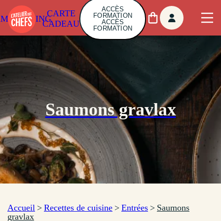
ACCÈS
CARTE
FORMATION
AMBUILDING
ACCÈS
CADEAU
FORMATION
Saumons gravlax
Accueil
>
Recettes de cuisine
>
Entrées
>
Saumons
gravlax