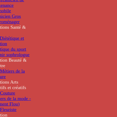
tenance
mobile
nicien Gros
troménager
tions
Santé &
iététique et
tion
tique du sport
nir sophrologue
tion
Beauté &
tre
Métiers de la
ure
tions
Arts
tifs et créatifs
Couture
ers de la mode -
ment Flou)
Fleuriste
tion