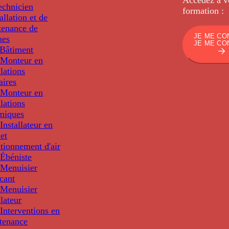
echnicien
formation :
tallation et de
tenance de
JE ME CO
nes
JE ME CO
Bâtiment
Monteur en
llations
aires
Monteur en
llations
miques
nstallateur en
 et
tionnement d'air
Ébéniste
Menuisier
cant
Menuisier
llateur
Interventions en
tenance