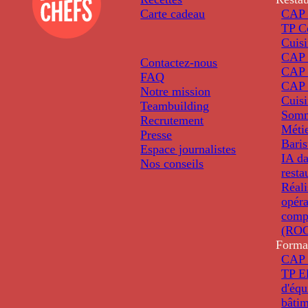
Carte cadeau
CAP 
TP C
Cuis
CAP P
Contactez-nous
CAP 
FAQ
CAP 
Notre mission
Cuis
Teambuilding
Somm
Recrutement
Métie
Presse
Baris
Espace journalistes
IA da
Nos conseils
resta
Réali
opéra
comp
(ROC
Forma
CAP 
TP El
d'éq
bâti