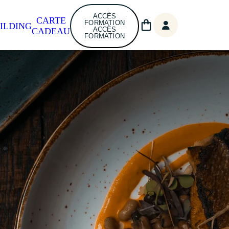
ACCÈS
CARTE
FORMATION
ILDING
ACCÈS
CADEAU
FORMATION