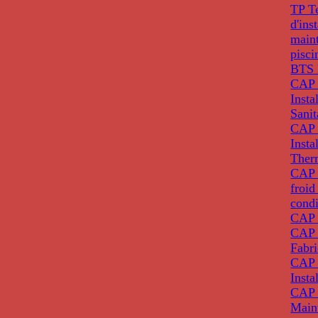
TP T
d'ins
main
pisci
BTS 
CAP 
Insta
Sanit
CAP 
Insta
Ther
CAP I
froid
condi
CAP 
CAP 
Fabri
CAP 
Insta
CAP 
Main