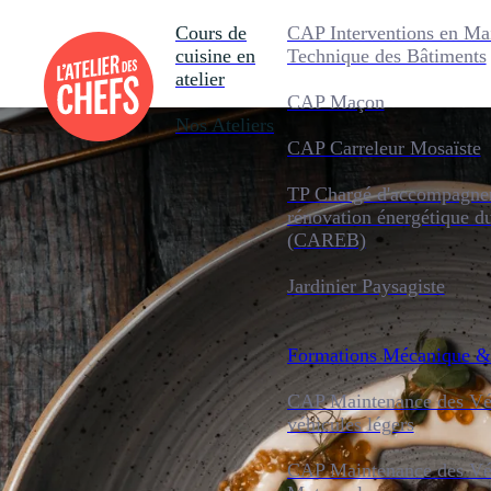
Cours de
CAP Interventions en Ma
cuisine en
Technique des Bâtiments
atelier
CAP Maçon
Nos Ateliers
CAP Carreleur Mosaïste
TP Chargé d'accompagnem
rénovation énergétique d
(CAREB)
Jardinier Paysagiste
Formations
Mécanique &
CAP Maintenance des Véh
véhicules légers
CAP Maintenance des Véh