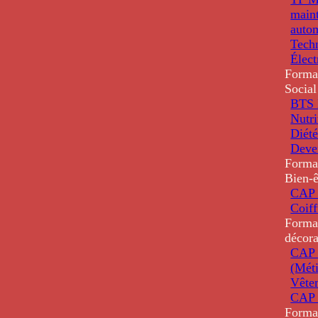
main
auto
Tech
Élec
Forma
Social
BTS D
Nutri
Diété
Deve
Forma
Bien-ê
CAP 
Coiff
Forma
décora
CAP 
(Méti
Vête
CAP 
Forma