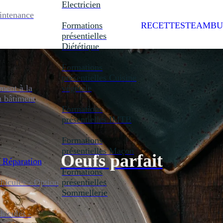
Electricien
intenance
Formations
RECETTES
TEAMBU
présentielles
Diététique
Formations
présentielles
Cuisine
ent à la
végétale
u bâtiment
Formations
présentielles
IMTB
Formations
présentielles
Maçon
Oeufs parfait
 Réparation
Formations
icules - Option
présentielles
Sommellerie
icules -