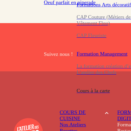
Oeuf parfait en piperade
Formations
Arts décoratif
CAP Couture (Métiers de
Vêtement Flou)
CAP Fleuriste
Formation
Management
Suivez nous !
La formation création d’e
L’atelier des Chefs
Cours à la carte
COURS DE
FORM
CUISINE
DIGI
Nos Ateliers
Forma
Recettes
Restau