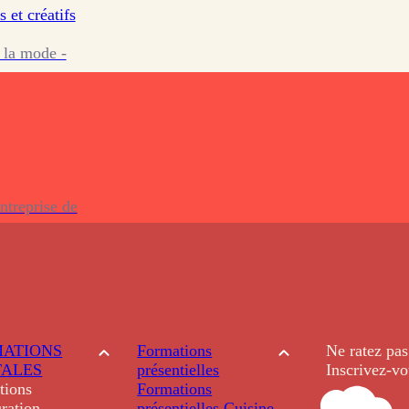
s et créatifs
 la mode -
ntreprise de
ATIONS
Formations
Ne ratez pas
TALES
présentielles
Inscrivez-vo
tions
Formations
ration
présentielles
Cuisine