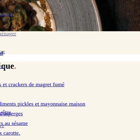
enance
ménager
ait
al
ique
.
ion
 et crackers de magret fumé
diments pickles et mayonnaise maison
-être
 d'asperges
rs au sésame
re
x carotte.