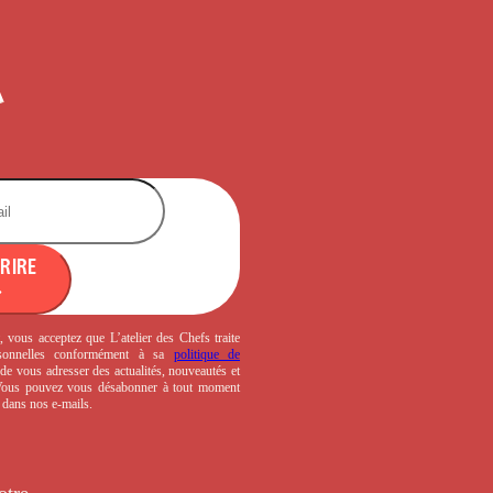
CRIRE
, vous acceptez que L’atelier des Chefs traite
sonnelles conformément à sa
politique de
de vous adresser des actualités, nouveautés et
 Vous pouvez vous désabonner à tout moment
s dans nos e-mails.
otre