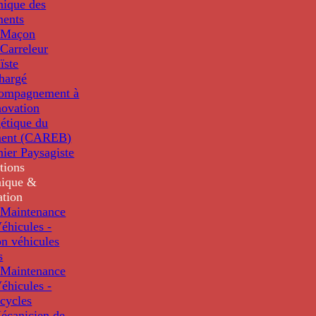
nique des
ments
 Maçon
Carreleur
ïste
hargé
compagnement à
novation
étique du
ment (CAREB)
nier Paysagiste
tions
ique &
ation
Maintenance
éhicules -
n véhicules
s
Maintenance
éhicules -
cycles
écanicien de