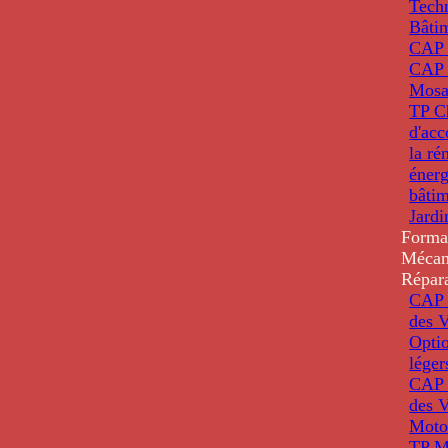
Tech
Bâti
CAP
CAP 
Mosa
TP C
d'ac
la ré
énerg
bâti
Jardi
Forma
Mécan
Répar
CAP 
des V
Optio
léger
CAP 
des V
Moto
TP M