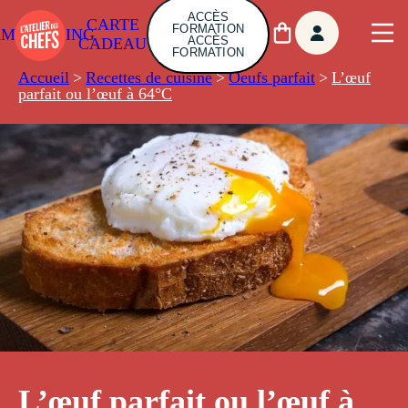
ACCÈS
CARTE
FORMATION
AMBUILDING
ACCÈS
CADEAU
FORMATION
Accueil
>
Recettes de cuisine
>
Oeufs parfait
>
L’œuf
parfait ou l’œuf à 64°C
L’œuf parfait ou l’œuf à