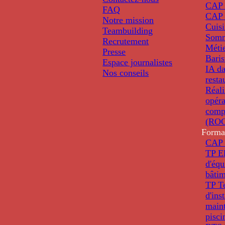
CAP 
FAQ
CAP 
Notre mission
Cuis
Teambuilding
Somm
Recrutement
Métie
Presse
Baris
Espace journalistes
IA da
Nos conseils
resta
Réali
opéra
comp
(ROC
Forma
CAP 
TP El
d'éq
bâti
TP T
d'ins
main
pisci