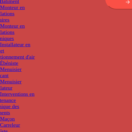
Bâtiment
Monteur en
llations
aires
Monteur en
llations
miques
nstallateur en
 et
tionnement d'air
Ébéniste
Menuisier
cant
Menuisier
llateur
Interventions en
tenance
nique des
ments
 Maçon
Carreleur
ïste