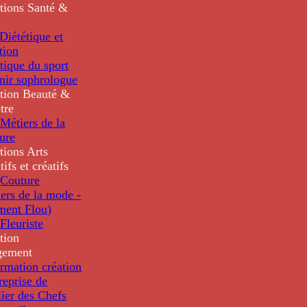
tions
Santé &
iététique et
tion
tique du sport
nir sophrologue
tion
Beauté &
tre
Métiers de la
ure
tions
Arts
tifs et créatifs
Couture
ers de la mode -
ment Flou)
Fleuriste
tion
gement
rmation création
reprise de
lier des Chefs