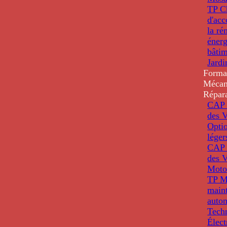
TP C
d'ac
la ré
énerg
bâti
Jardi
Forma
Mécan
Répar
CAP 
des V
Optio
léger
CAP 
des V
Moto
TP M
main
auto
Tech
Élec