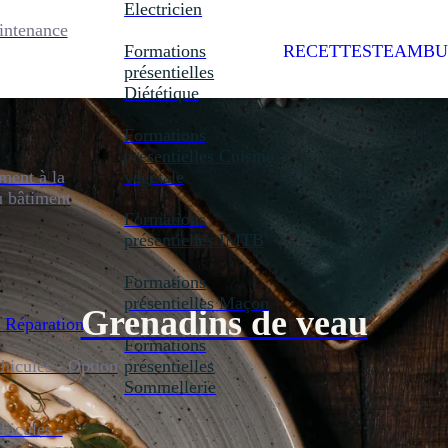
Electricien
intenance
Formations
RECETTES
TEAMBU
présentielles
Diététique
Formations
présentielles
Cuisine
ent à la
végétale
u bâtiment
Formations
présentielles
IMTB
Formations
présentielles
Maçon
Grenadins de veau
 Réparation
Formations
icules - Option
présentielles
Sommellerie
icules -