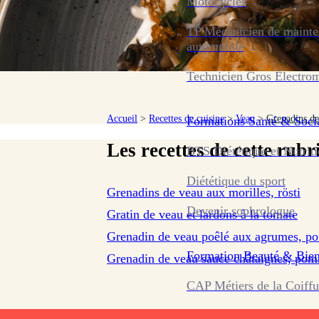
Motocycles
TP Mécanicien de maint
automobile
Technicien Gros Électro
Accueil
>
Recettes de cuisine
>
Veau
>
Grenadins de
Formations
Santé & Soci
Les recettes de cette rubr
BTS Diététique et Nutrit
sur 112 avis
Diététique du sport
Grenadins de veau aux morilles, rösti
Devenir sophrologue
Gratin de veau et lardons à la tomate
Grenadin de veau poêlé aux agrumes, pom
Formation
Beauté & Bien
Grenadin de veau sauce châtaignes, pomm
CAP Métiers de la Coiffu