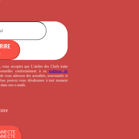
CRIRE
, vous acceptez que L’atelier des Chefs traite
sonnelles conformément à sa
politique de
de vous adresser des actualités, nouveautés et
 Vous pouvez vous désabonner à tout moment
s dans nos e-mails.
otre
NNECTE
NNECTE