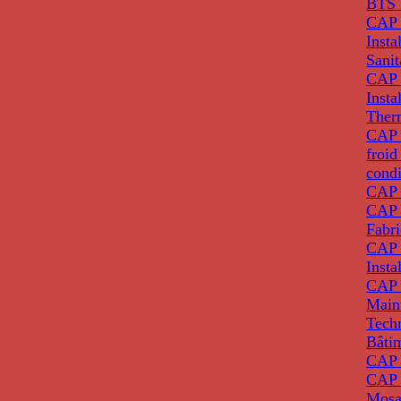
BTS 
CAP 
Insta
Sanit
CAP 
Insta
Ther
CAP I
froid
condi
CAP 
CAP 
Fabri
CAP 
Insta
CAP 
Main
Tech
Bâti
CAP
CAP 
Mosa