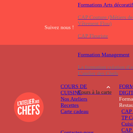
Formations
Arts décoratif
CAP Couture (Métiers de
Vêtement Flou)
Suivez nous !
CAP Fleuriste
Formation
Management
La formation création d’e
L’atelier des Chefs
COURS DE
FORM
Cours à la carte
CUISINE
DIGI
Nos Ateliers
Forma
Recettes
Restau
Carte cadeau
CAP 
TP C
Cuis
CAP P
Contactez-nous