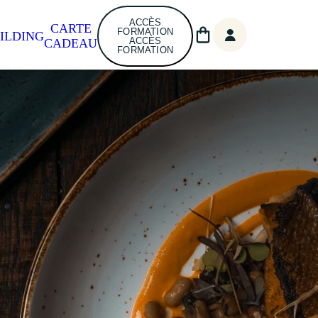
ACCÈS
CARTE
FORMATION
ILDING
ACCÈS
CADEAU
FORMATION