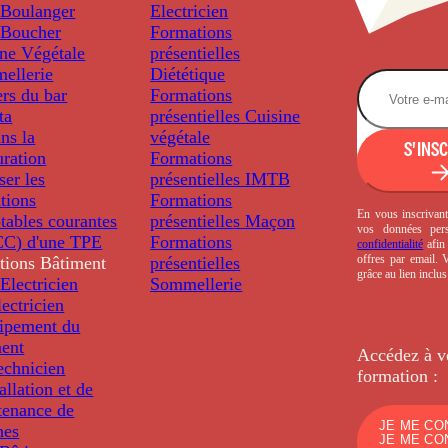
Boulanger
Electricien
Boucher
Formations
ine Végétale
présentielles
ellerie
Diététique
rs du bar
Formations
ta
présentielles
Cuisine
ns la
végétale
S'INS
uration
Formations
ser les
présentielles
IMTB
tions
Formations
En vous inscrivant
tables courantes
présentielles
Maçon
vos données per
C) d'une TPE
Formations
confidentialité
afin 
offres par email.
tions
Bâtiment
présentielles
grâce au lien inclu
Electricien
Sommellerie
ectricien
uipement du
ment
Accédez à v
echnicien
formation :
tallation et de
tenance de
JE ME CO
nes
JE ME CO