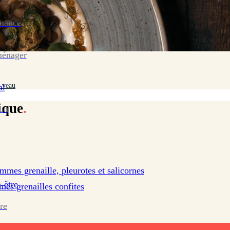
enance
ménager
 veau
al
ique
.
ion
mes grenaille, pleurotes et salicornes
-être
es grenailles confites
re