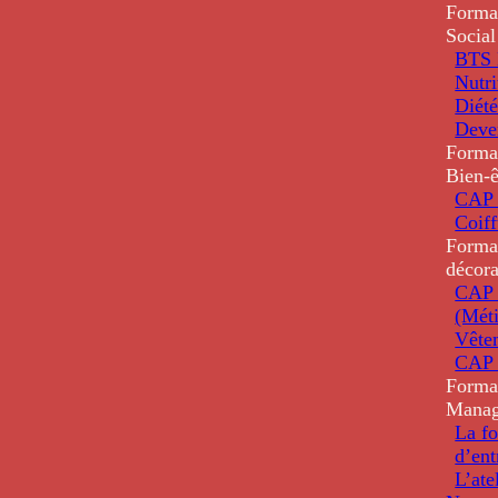
Forma
Social
BTS D
Nutri
Diété
Deve
Forma
Bien-ê
CAP 
Coiff
Forma
décora
CAP 
(Méti
Vête
CAP 
Forma
Mana
La fo
d’ent
L’ate