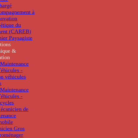
hargé
compagnement à
novation
étique du
ment (CAREB)
nier Paysagiste
tions
ique &
ation
Maintenance
éhicules -
n véhicules
s
Maintenance
éhicules -
cycles
écanicien de
tenance
mobile
nicien Gros
troménager