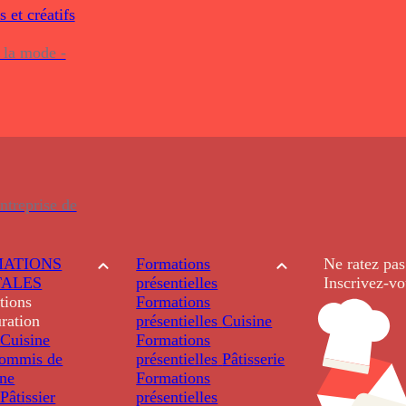
s et créatifs
 la mode -
ntreprise de
ATIONS
Formations
Ne ratez pas
TALES
présentielles
Inscrivez-vo
tions
Formations
ration
présentielles
Cuisine
Cuisine
Formations
ommis de
présentielles
Pâtisserie
ine
Formations
âtissier
présentielles