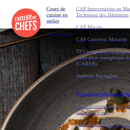
Cours de
CAP Interventions en Ma
cuisine en
Technique des Bâtiments
atelier
CAP Maçon
Nos Ateliers
CAP Carreleur Mosaïste
TP Chargé d'accompagnem
rénovation énergétique d
(CAREB)
Jardinier Paysagiste
Formations
Mécanique &
CAP Maintenance des Véh
véhicules légers
CAP Maintenance des Véh