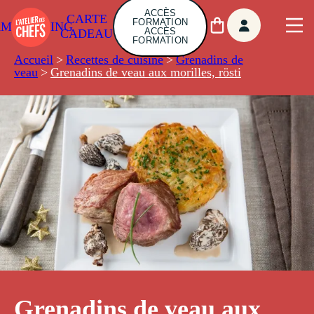
ACCÈS
CARTE
FORMATION
AMBUILDING
ACCÈS
CADEAU
FORMATION
Accueil
>
Recettes de cuisine
>
Grenadins de
veau
>
Grenadins de veau aux morilles, rösti
Grenadins de veau aux