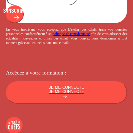
S'INSCRIRE
En vous inscrivant, vous acceptez que L’atelier des Chefs traite vos données
personnelles conformément à sa
politique de confidentialité
afin de vous adresser des
actualités, nouveautés et offres par email. Vous pouvez vous désabonner à tout
moment grâce au lien inclus dans nos e-mails.
Accédez à votre
formation :
JE ME CONNECTE
JE ME CONNECTE