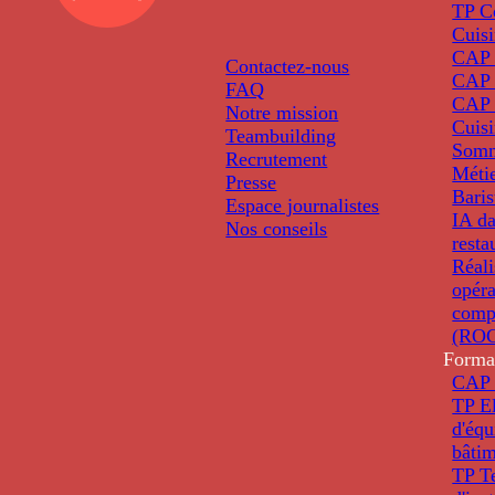
TP C
Cuis
CAP P
Contactez-nous
CAP 
FAQ
CAP 
Notre mission
Cuis
Teambuilding
Somm
Recrutement
Métie
Presse
Baris
Espace journalistes
IA da
Nos conseils
resta
Réali
opéra
comp
(ROC
Forma
CAP 
TP El
d'éq
bâti
TP T