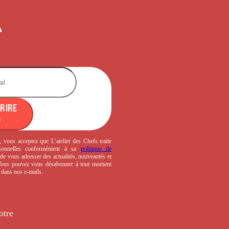
CRIRE
, vous acceptez que L’atelier des Chefs traite
sonnelles conformément à sa
politique de
de vous adresser des actualités, nouveautés et
 Vous pouvez vous désabonner à tout moment
s dans nos e-mails.
otre