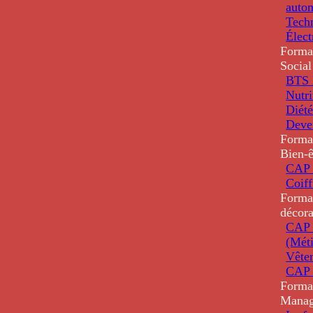
auto
Tech
Élec
Forma
Social
BTS D
Nutri
Diété
Deve
Forma
Bien-ê
CAP 
Coiff
Forma
décora
CAP 
(Méti
Vête
CAP 
Forma
Mana