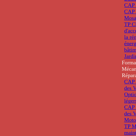
CAP
CAP 
Mosa
TP C
d'ac
la ré
énerg
bâti
Jardi
Forma
Mécan
Répar
CAP 
des V
Optio
léger
CAP 
des V
Moto
TP M
main