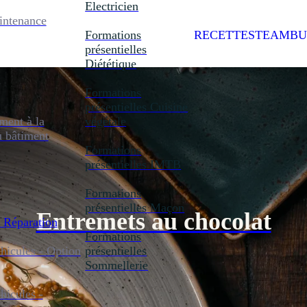
Electricien
intenance
Formations
RECETTES
TEAMBU
présentielles
Diététique
Formations
présentielles
Cuisine
ent à la
végétale
u bâtiment
Formations
présentielles
IMTB
Formations
présentielles
Maçon
Entremets au chocolat
 Réparation
Formations
icules - Option
présentielles
Sommellerie
icules -