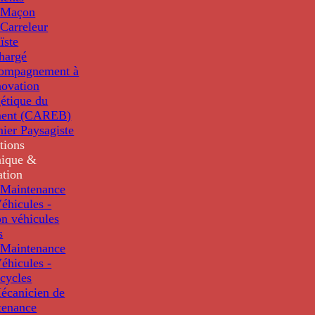
 Maçon
Carreleur
ïste
hargé
compagnement à
novation
étique du
ment (CAREB)
nier Paysagiste
tions
ique &
ation
Maintenance
éhicules -
n véhicules
s
Maintenance
éhicules -
cycles
écanicien de
tenance