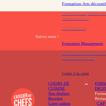
Formations
Arts décoratif
CAP Couture (Métiers de
Vêtement Flou)
CAP Fleuriste
Suivez nous !
Formation
Management
La formation création d’e
L’atelier des Chefs
Cours à la carte
COURS DE
FORM
CUISINE
DIGI
Nos Ateliers
Forma
Recettes
Restau
Carte cadeau
CAP 