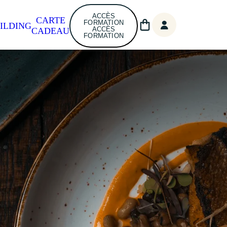
ACCÈS
CARTE
FORMATION
ILDING
ACCÈS
CADEAU
FORMATION