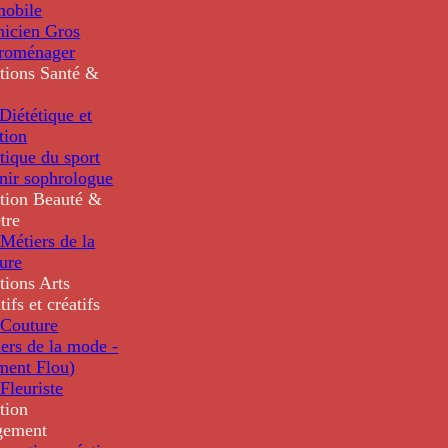
mobile
nicien Gros
troménager
tions
Santé &
iététique et
tion
tique du sport
nir sophrologue
tion
Beauté &
tre
Métiers de la
ure
tions
Arts
tifs et créatifs
Couture
ers de la mode -
ment Flou)
Fleuriste
tion
gement