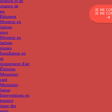
tallation et de
tenance de
JE ME CO
nes
JE ME CO
Bâtiment
Monteur en
llations
aires
Monteur en
llations
miques
nstallateur en
 et
tionnement d'air
Ébéniste
Menuisier
cant
Menuisier
llateur
Interventions en
tenance
nique des
ments