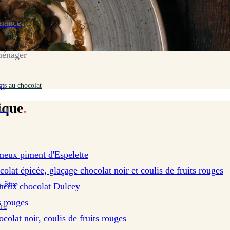
enance
ménager
ts au chocolat
al
ique
.
ion
meux piment d'Espelette
olat épicée, glaçage chocolat noir et coulis de fruits rouges
-être
meux chocolat Dulcey
s rouges
re
olat noir, coulis de fruits rouges