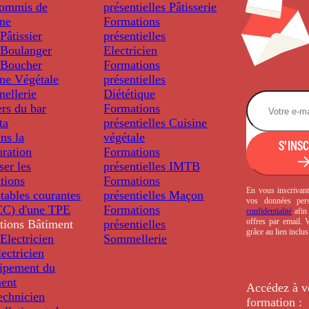
ommis de
présentielles
Pâtisserie
ine
Formations
âtissier
présentielles
Boulanger
Electricien
Boucher
Formations
ine Végétale
présentielles
ellerie
Diététique
rs du bar
Formations
ta
présentielles
Cuisine
ns la
végétale
S'INS
uration
Formations
ser les
présentielles
IMTB
tions
Formations
En vous inscrivant
tables courantes
présentielles
Maçon
vos données per
C) d'une TPE
Formations
confidentialité
afin 
offres par email.
tions
Bâtiment
présentielles
grâce au lien inclu
Electricien
Sommellerie
ectricien
uipement du
ment
Accédez à v
echnicien
formation :