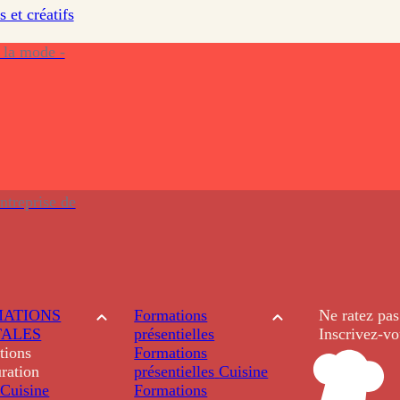
s et créatifs
 la mode -
ntreprise de
ATIONS
Formations
Ne ratez pas
TALES
présentielles
Inscrivez-vo
tions
Formations
ration
présentielles
Cuisine
Cuisine
Formations