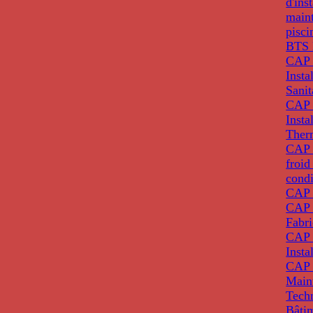
d'ins
main
pisci
BTS 
CAP 
Insta
Sanit
CAP 
Insta
Ther
CAP I
froid
condi
CAP 
CAP 
Fabri
CAP 
Insta
CAP 
Main
Tech
Bâti