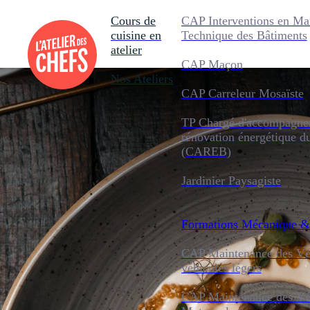
Cours de
CAP Interventions en Ma
cuisine en
Technique des Bâtiments
atelier
CAP Maçon
Nos Ateliers
CAP Carreleur Mosaïste
TP Chargé d'accompagnem
rénovation énergétique d
(CAREB)
Jardinier Paysagiste
Formations
Mécanique &
CAP Maintenance des Véh
véhicules légers
CAP Maintenance des Véh