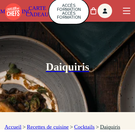
ACCÈS
CARTE
FORMATION
AMBUILDING
ACCÈS
CADEAU
FORMATION
Daiquiris
Accueil
>
Recettes de cuisine
>
Cocktails
>
Daiquiris